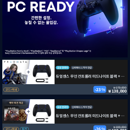
음성 한국어
인터페이스/자막 한글
듀얼센스 무선 컨트롤러 미드나이트 블랙 + PC용 USB 케이블 + 프래그마타
178,800
23 %
코드+택배
138,000
음성 한국어
인터페이스/자막 한글
듀얼센스 무선 컨트롤러 미드나이트 블랙 + PC용 USB 케이블 + 붉은사막
188,800
26 %
코드+택배
특전