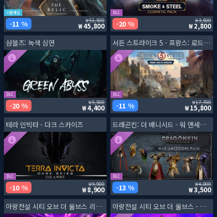
기본게임
DLC
51,500
3,500
11 %
20 %
45,800
2,800
샴블즈: 녹색 심연
서든 스트라이크 5 - 프랑스: 로드 투 리버레이션
DLC
DLC
5,500
17,700
20 %
11 %
4,400
15,800
테라 인빅타 - 다크 스카이즈
드래곤킨: 더 배니시드 - 워 앤세스터즈 팩
DLC
DLC
9,900
4,000
10 %
13 %
8,900
3,500
아랑전설 시티 오브 더 울브스 리벤지 에디션
아랑전설 시티 오브 더 울브스 - 시즌 패스 3