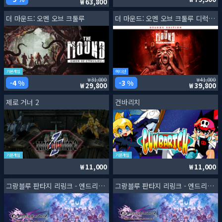
63,800
더 마운드: 오멘 오브 크툴루
더 마운드: 오멘 오브 크툴루 디럭스 에디션
기본게임
에디션
31,000
41,000
4 %
3 %
29,800
39,800
제로 거너 2
건바리치
기본게임
기본게임
11,000
11,000
그랑블루 판타지 리링크 - 엔드리스 라그나로크
그랑블루 판타지 리링크 - 엔드리스 라그나로크 스페셜 에디션