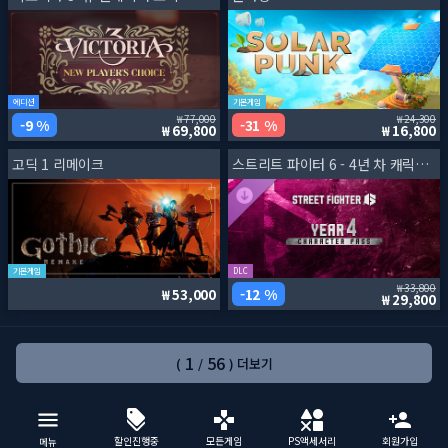
에디션
기본게임
77,000
24,300
9 %
31 %
69,800
16,800
고딕 1 리메이크
스트리트 파이터 6 - 4년 차 캐릭터 패스
기본게임
DLC
33,800
12 %
53,000
29,800
1
56
(
/
) 더보기
할인진행중
모든게임
PS액세서리
회원가입
메뉴