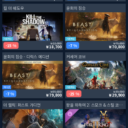
킬 더 쉐도우
윤회의 짐승
기본게임
기본게임
22,000
75,800
15 %
7 %
18,700
70,800
윤회의 짐승 - 디럭스 에디션
커세어 코브
에디션
기본게임
85,800
39,900
7 %
25 %
79,800
29,900
더 렐릭: 퍼스트 가디언
왕을 위하여 2: 스모크 & 스틸 코스메틱 팩