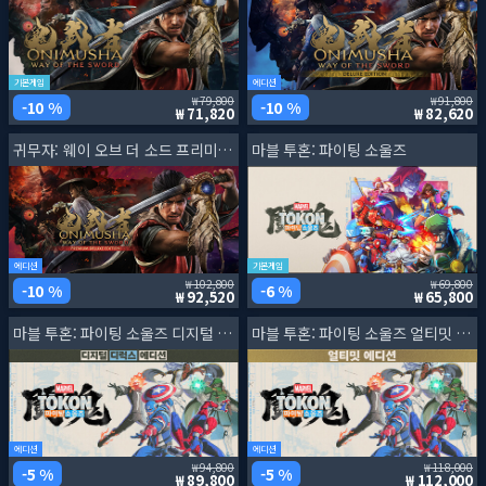
기본게임
에디션
79,800
91,800
10 %
10 %
71,820
82,620
귀무자: 웨이 오브 더 소드 프리미엄 디럭스 에디션
마블 투혼: 파이팅 소울즈
에디션
기본게임
102,800
69,800
10 %
6 %
92,520
65,800
마블 투혼: 파이팅 소울즈 디지털 디럭스 에디션
마블 투혼: 파이팅 소울즈 얼티밋 에디션
에디션
에디션
94,800
118,000
5 %
5 %
89,800
112,000