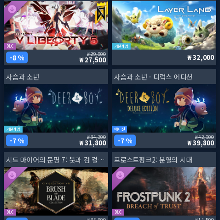
DLC
기본게임
29,800
8 %
32,000
27,500
사슴과 소년
사슴과 소년 - 디럭스 에디션
기본게임
에디션
34,300
42,900
7 %
7 %
31,800
39,800
시드 마이어의 문명 7: 붓과 검 컬렉션
프로스트펑크2: 분열의 시대
DLC
DLC
35,800
14,500