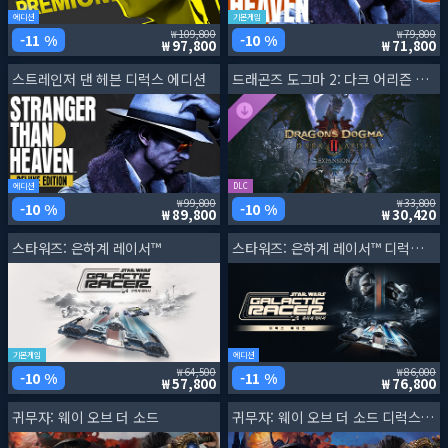
에디션
기본게임
109,800
79,800
11 %
10 %
97,800
71,800
스트레인저 댄 헤븐 디럭스 에디션
드래곤즈 도그마 2: 다크 어리즌 확장팩
에디션
DLC
99,800
33,800
10 %
10 %
89,800
30,420
스타워즈: 은하계 레이서™
스타워즈: 은하계 레이서™ 디럭스 에디션
기본게임
에디션
64,500
86,000
10 %
11 %
57,800
76,800
귀무자: 웨이 오브 더 소드
귀무자: 웨이 오브 더 소드 디럭스 에디션