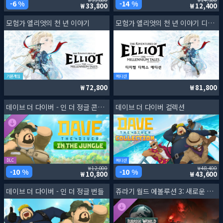
6 %
14 %
33,800
12,400
모험가 엘리엇의 천 년 이야기
모험가 엘리엇의 천 년 이야기 디지털 디럭스 에디션
기본게임
에디션
72,800
81,800
데이브 더 다이버 - 인 더 정글 콘텐츠 팩
데이브 더 다이버 컬렉션
DLC
에디션
12,000
48,400
10 %
10 %
10,800
43,600
데이브 더 다이버 - 인 더 정글 번들
쥬라기 월드 에볼루션 3: 새로운 시작 확장팩