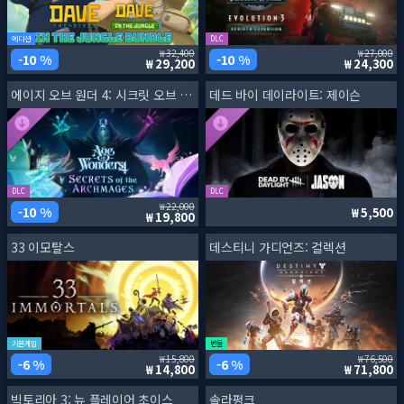
에디션
DLC
32,400
27,000
10 %
10 %
29,200
24,300
에이지 오브 원더 4: 시크릿 오브 더 아크메이지
데드 바이 데이라이트: 제이슨
DLC
DLC
22,000
10 %
5,500
19,800
33 이모탈스
데스티니 가디언즈: 컬렉션
기본게임
번들
15,800
76,500
6 %
6 %
14,800
71,800
빅토리아 3: 뉴 플레이어 초이스
솔라펑크