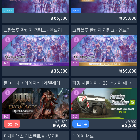
기본게임
에디션
66,800
89,800
그랑블루 판타지 리링크 - 엔드리스 라그나로크 업그레이드 키트 (스탠다드 에디션)
그랑블루 판타지 리링크 - 엔드리스 라그나로크 업그레이드 키트 (스페셜 에디션)
DLC
DLC
36,800
59,800
둠: 더 다크 에이지스 | 레벨레이션스
파밍 시뮬레이터 25: 스카이 애그리컬쳐 팩
DLC
DLC
21,800
9,900
55 %
11 %
9,900
8,800
디제이맥스 리스펙트 V - V 리버티 5 팩
레이어 랜드