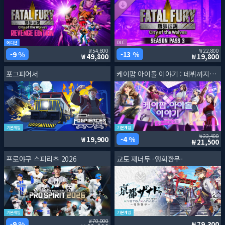
에디션
DLC
54,800
22,800
9 %
13 %
49,800
19,800
포그피어서
케이팝 아이돌 이야기 : 데뷔까지의 여정
기본게임
기본게임
22,400
4 %
19,900
21,500
프로야구 스피리츠 2026
교토 재너두 -앵화환무-
기본게임
기본게임
70,000
9 %
79,300