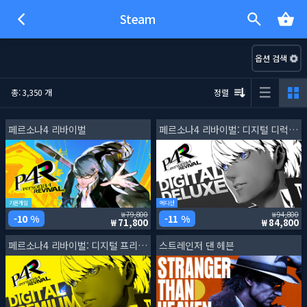
Steam
옵션 검색
총: 3,350 개
정렬
페르소나4 리바이벌
페르소나4 리바이벌: 디지털 디럭스 에디션
기본게임
에디션
79,800
94,800
10 %
11 %
71,800
84,800
페르소나4 리바이벌: 디지털 프리미엄 에디션
스트레인저 댄 헤븐