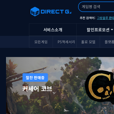
추천 검색어:
그랑블루 판타
서비스소개
할인프로모션
모든게임
PS액세서리
홀로 모델
플랫
절찬 판매중
윤회의 짐승