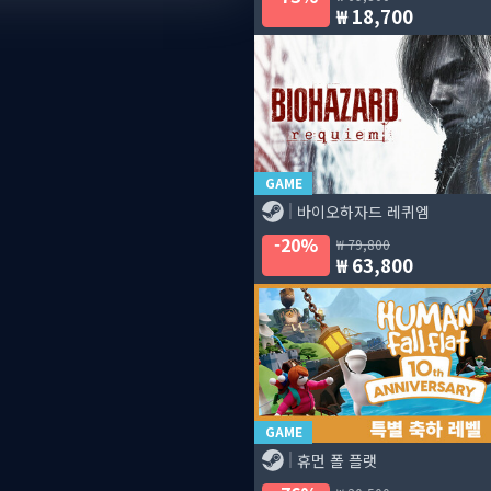
18,700
GAME
바이오하자드 레퀴엠
20%
79,800
63,800
GAME
휴먼 폴 플랫