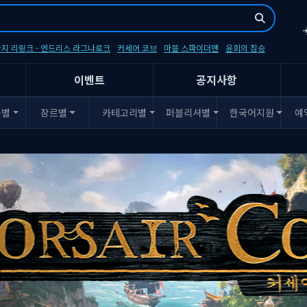
지 리링크 - 엔드리스 라그나로크
커세어 코브
마블 스파이더맨
윤회의 짐승
이벤트
공지사항
폼별
장르별
카테고리별
퍼블리셔별
한국어지원
예