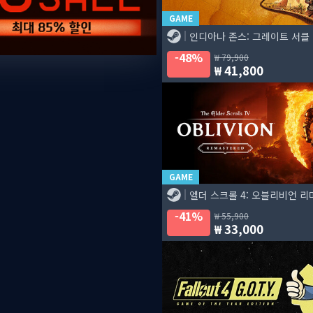
GAME
인디아나 존스: 그레이트 서클
48%
79,900
41,800
GAME
엘더 스크롤 4: 오블리비언 
41%
55,900
33,000