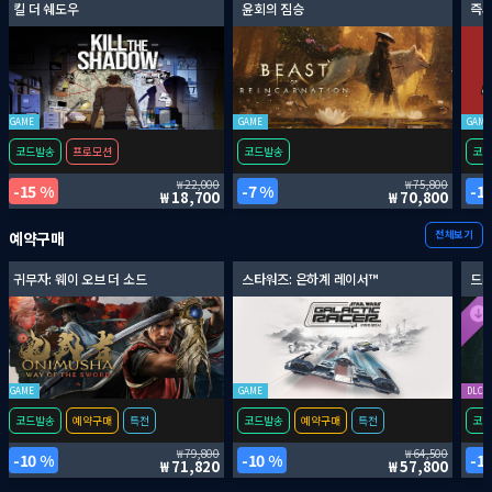
킬 더 쉐도우
윤회의 짐승
즉시
GAME
GAME
GAME
코드발송
프로모션
코드발송
코드
22,000
75,800
15 %
7 %
1
18,700
70,800
전체보기
예약구매
귀무자: 웨이 오브 더 소드
스타워즈: 은하계 레이서™
드래
GAME
GAME
DLC
코드발송
예약구매
특전
코드발송
예약구매
특전
코드
79,800
64,500
10 %
10 %
1
71,820
57,800