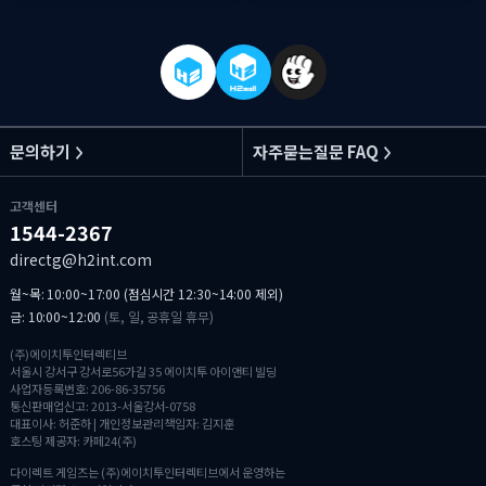
문의하기
자주묻는질문 FAQ
고객센터
1544-2367
directg@h2int.com
월~목: 10:00~17:00 (점심시간 12:30~14:00 제외)
금: 10:00~12:00
(토, 일, 공휴일 휴무)
(주)에이치투인터렉티브
서울시 강서구 강서로56가길 35 에이치투 아이앤티 빌딩
사업자등록번호: 206-86-35756
통신판매업신고: 2013-서울강서-0758
대표이사: 허준하 | 개인정보관리책임자: 김지훈
호스팅 제공자: 카페24(주)
다이렉트 게임즈는 (주)에이치투인터렉티브에서 운영하는