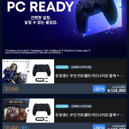
음성 한국어
인터페이스/자막 한글
듀얼센스 무선 컨트롤러 미드나이트 블랙 + PC용 USB 케이블 + 프래그마타
178,800
23 %
코드+택배
138,000
음성 한국어
인터페이스/자막 한글
듀얼센스 무선 컨트롤러 미드나이트 블랙 + PC용 USB 케이블 + 붉은사막
188,800
26 %
코드+택배
특전