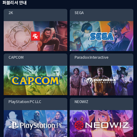
퍼블리셔 안내
2K
SEGA
CAPCOM
Paradox Interactive
PlayStation PC LLC
NEOWIZ