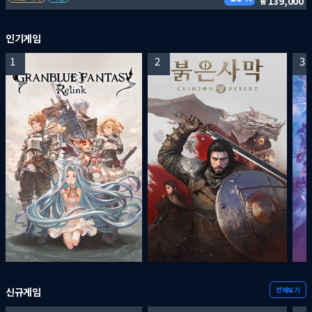
139,000
인기게임
1
2
3
전체보기
신규게임