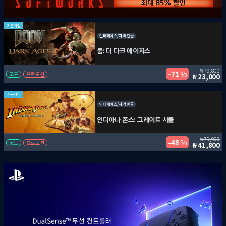
기본게임
인터페이스/자막 한글
둠: 더 다크 에이지스
79,800
71 %
코드
프로모션
23,000
기본게임
인터페이스/자막 한글
인디아나 존스: 그레이트 서클
79,900
48 %
코드
프로모션
41,800