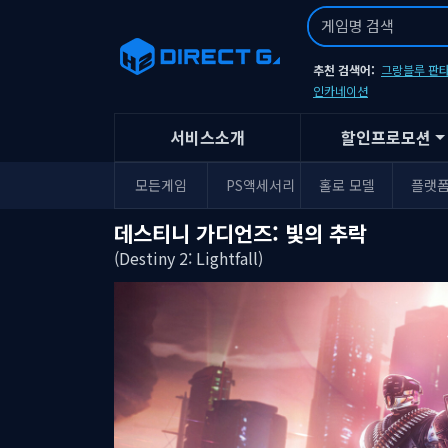
추천 검색어:
그랑블루 판타
인카네이션
서비스소개
할인프로모션
모든게임
PS액세서리
홀로 모델
플랫
데스티니 가디언즈: 빛의 추락
(Destiny 2: Lightfall)