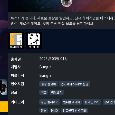
목격자가 옵니다. 새로운 보상을 발견하고, 신규 하위직업을 마스터하고
왕성, 새로운 레이드, 빛의 추락 전설 모드를 탐험하세요.
2023년 03월 01일
출시일
개발사
Bungie
퍼블리셔
Bungie
언어지원
음성 한국어
인터페이스/자막 한글
장르
액션
어드벤처
카테고리
싱글 플레이어
멀티플레이어
온라인 PvP
온라인 
협동
MMO
컨트롤러 완벽 지원