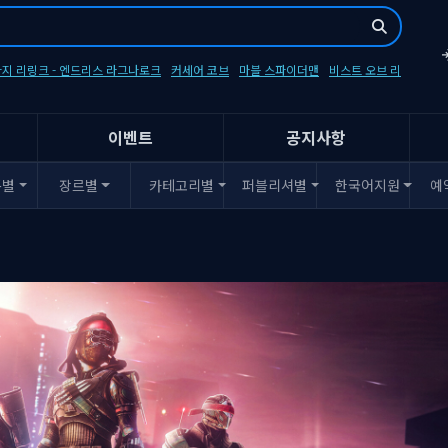
지 리링크 - 엔드리스 라그나로크
커세어 코브
마블 스파이더맨
비스트 오브 리
이벤트
공지사항
폼별
장르별
카테고리별
퍼블리셔별
한국어지원
예