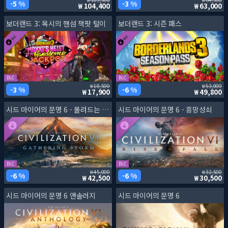
5 %
3 %
104,400
63,000
보더랜드 3: 목시의 핸섬 잭팟 털이
보더랜드 3: 시즌 패스
DLC
DLC
18,500
53,000
3 %
6 %
17,900
49,800
시드 마이어의 문명 6 - 몰려드는 폭풍
시드 마이어의 문명 6 - 흥망성쇠
DLC
DLC
45,000
32,500
6 %
6 %
42,500
30,500
시드 마이어의 문명 6 앤솔러지
시드 마이어의 문명 6