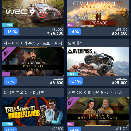
기본게임
DLC
31,000
55,900
15 %
4 %
26,500
53,900
시드 마이어의 문명 6 - 포르투갈 팩
오버패스
DLC
기본게임
5,900
31,000
5 %
17 %
5,600
25,800
테일즈 프롬 더 보더랜드
시드 마이어의 문명 6 - 베트남 & 쿠빌라이칸 팩
기본게임
DLC
22,800
11,000
8 %
6 %