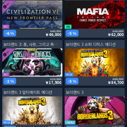
DLC
번들
48,900
65,000
6 %
5 %
46,000
62,000
보더랜드 3: 총, 사랑, 그리고 촉수 괴물
보더랜드 3 슈퍼 디럭스 에디션
DLC
에디션
18,500
88,900
3 %
5 %
17,900
84,700
보더랜드 3 얼티메이트 에디션
보더랜드 3
에디션
기본게임
109,900
64,900