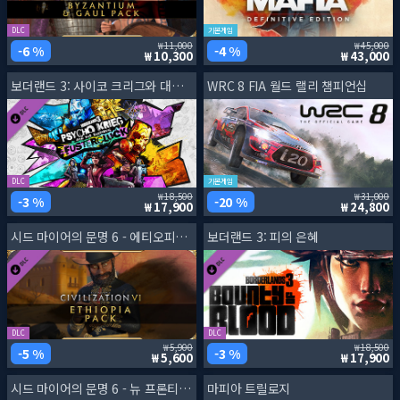
DLC
기본게임
11,000
45,000
6 %
4 %
10,300
43,000
보더랜드 3: 사이코 크리그와 대환장 파티
WRC 8 FIA 월드 랠리 챔피언십
DLC
기본게임
18,500
31,000
3 %
20 %
17,900
24,800
시드 마이어의 문명 6 - 에티오피아 팩
보더랜드 3: 피의 은혜
DLC
DLC
5,900
18,500
5 %
3 %
5,600
17,900
시드 마이어의 문명 6 - 뉴 프론티어 패스
마피아 트릴로지