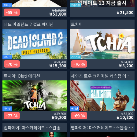
에디션
기본게임
118,900
55 %
21,500
53,800
데드 아일랜드 2 펄프 에디션
트치아
에디션
기본게임
50,700
34,800
70 %
76 %
15,200
8,200
트치아: Oléti 에디션
세인츠 로우 크리미널 커스텀 에디션
에디션
에디션
39,800
35,000
77 %
69 %
9,200
10,800
뱀파이어: 마스커레이드 - 스완송
뱀파이어: 마스커레이드 - 스완송 프리모겐 에디션