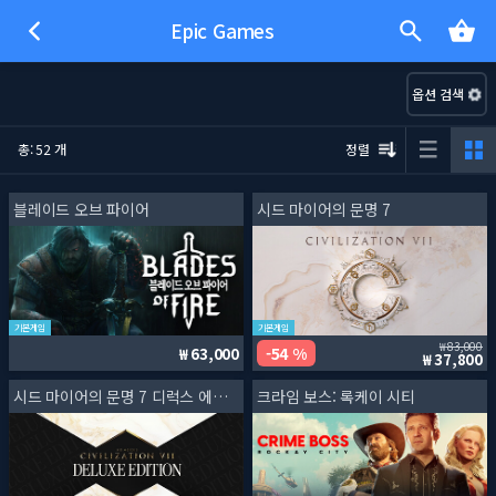
Epic Games
옵션 검색
총: 52 개
정렬
블레이드 오브 파이어
시드 마이어의 문명 7
기본게임
기본게임
83,000
54 %
63,000
37,800
시드 마이어의 문명 7 디럭스 에디션
크라임 보스: 록케이 시티