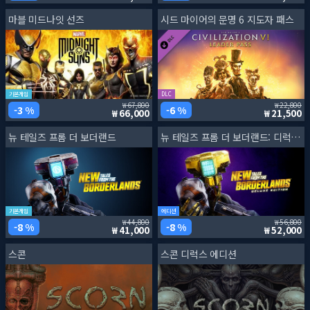
마블 미드나잇 선즈
시드 마이어의 문명 6 지도자 패스
기본게임
DLC
67,800
22,800
3 %
6 %
66,000
21,500
뉴 테일즈 프롬 더 보더랜드
뉴 테일즈 프롬 더 보더랜드: 디럭스 에디션
기본게임
에디션
44,800
56,800
8 %
8 %
41,000
52,000
스콘
스콘 디럭스 에디션