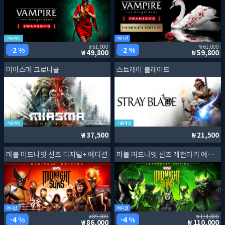
기본게임
에디션
51,000
61,000
2 %
2 %
49,800
59,800
미아스마 크로니클
스트레이 블레이드
기본게임
기본게임
37,500
21,500
마블 미드나잇 선즈 디지털+ 에디션
마블 미드나잇 선즈 레전더리 에디션
에디션
에디션
89,800
114,800
4 %
4 %
86,000
110,000