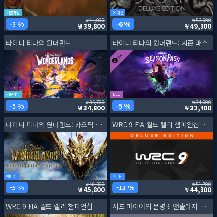
기본게임
에디션
41,000
53,000
3 %
6 %
39,800
49,800
타이니 티나의 원더랜드
타이니 티나의 원더랜드: 시즌 패스
기본게임
DLC
36,700
34,000
5 %
5 %
34,800
32,400
타이니 티나의 원더랜드: 카오틱 그레이트 에디션
WRC 9 FIA 월드 랠리 챔피언십 디럭스 에디션
에디션
에디션
48,300
51,700
5 %
13 %
45,800
44,800
WRC 9 FIA 월드 랠리 챔피언십
시드 마이어의 문명 6 앤솔러지 업그레이드