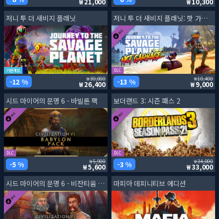
21,000
10,300
저니 투 더 새비지 플래닛
저니 투 더 새비지 플래닛: 핫 가비지
기본게임
DLC
30,000
10,400
12 %
13 %
26,400
9,000
시드 마이어의 문명 6 - 바빌론 팩
보더랜드 3: 시즌 패스 2
DLC
DLC
5,900
34,000
5 %
3 %
5,600
33,000
시드 마이어의 문명 6 - 비잔티움 & 골 팩
마피아 데피니티브 에디션