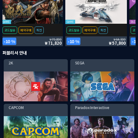
GAME
GAME
DLC
코드발송
예약구매
특전
코드발송
예약구매
특전
코드
79,800
64,500
10 %
10 %
1
71,820
57,800
퍼블리셔 안내
2K
SEGA
CAPCOM
Paradox Interactive