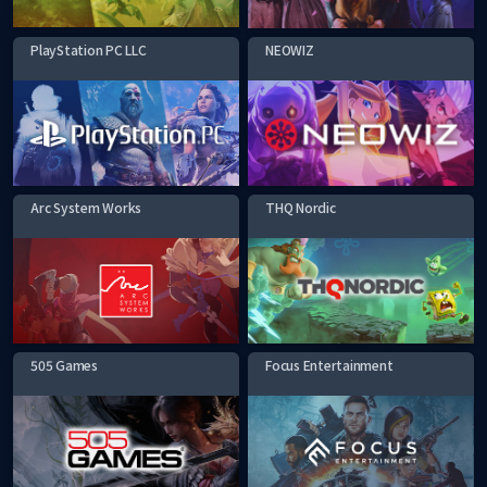
PlayStation PC LLC
NEOWIZ
Arc System Works
THQ Nordic
505 Games
Focus Entertainment