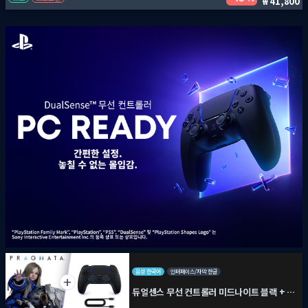
41,800
음성 한국어
인터페이스/자막 한글
듀얼센스 무선 컨트롤러 미드나이트 블랙 + PC용 USB 케이블 + 프래그마타