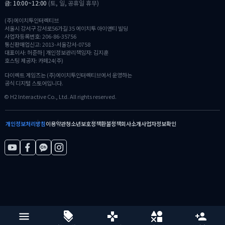
금: 10:00~12:00
(토, 일, 공휴일 휴무)
(주)에이치투인터렉티브
서울시 강서구 강서로56가길 35 에이치투 아이앤티 빌딩
사업자등록번호: 206-86-35756
통신판매업신고: 2013-서울강서-0758
대표이사: 허준하 | 개인정보관리책임자: 김지훈
호스팅 제공자: 카페24(주)
다이렉트 게임즈는 (주)에이치투인터렉티브에서 운영하는
공식 디지털 스토어입니다.
© H2 Interactive Co., Ltd. All rights reserved.
개인정보처리방침
이용약관
청소년보호정책
환불정책
회사소개
사업자정보확인