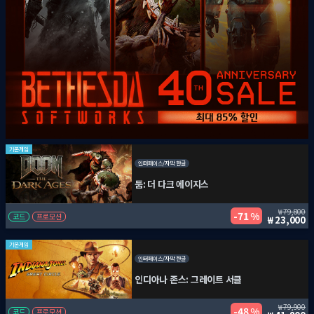
기본게임
인터페이스/자막 한글
둠: 더 다크 에이지스
79,800
71 %
코드
프로모션
23,000
기본게임
인터페이스/자막 한글
인디아나 존스: 그레이트 서클
79,900
48 %
코드
프로모션