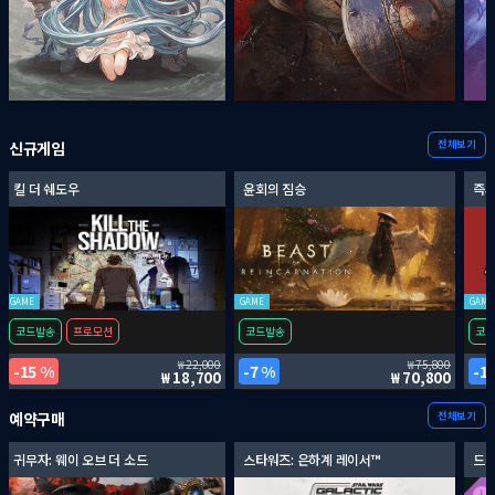
전체보기
신규게임
킬 더 쉐도우
윤회의 짐승
즉시
GAME
GAME
GAME
코드발송
프로모션
코드발송
코드
22,000
75,800
15 %
7 %
1
18,700
70,800
전체보기
예약구매
귀무자: 웨이 오브 더 소드
스타워즈: 은하계 레이서™
드래