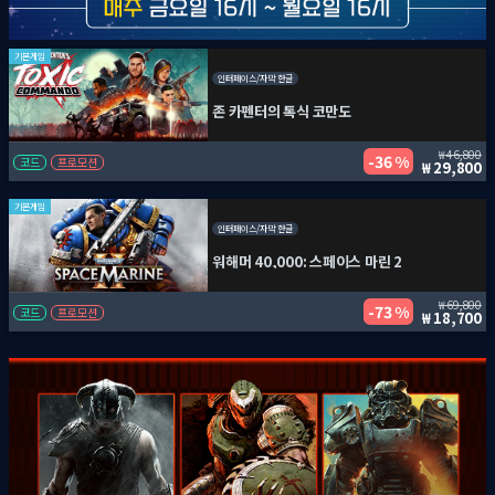
기본게임
인터페이스/자막 한글
존 카펜터의 톡식 코만도
46,800
36 %
코드
프로모션
29,800
기본게임
인터페이스/자막 한글
워해머 40,000: 스페이스 마린 2
69,800
73 %
코드
프로모션
18,700