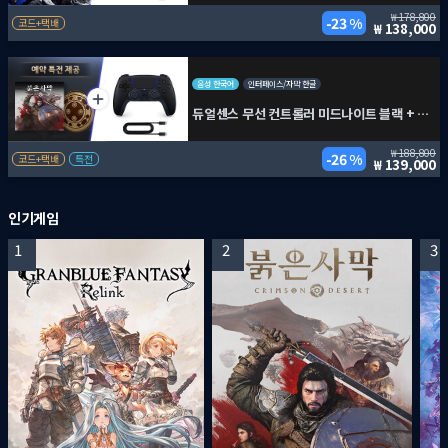
178,800
23 %
코드+택배
138,000
음성 한국어
인터페이스/자막 한글
듀얼센스 무선 컨트롤러 미드나이트 블랙 + PC용 USB 케이블 + 붉은사막
188,800
26 %
코드+택배
특전
139,000
인기게임
1
2
3