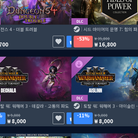
DLC
전스 4 - 더블 트러블
시드 마이어의 문명 7: 힘의 
53%
35,800
700
16,800
DLC
탈 워: 워해머 3 - 데칼라 - 고통의 파도
토탈 워: 워해머 3 - 아이슬린 
%
11%
9,000
9,000
8,000
8,000