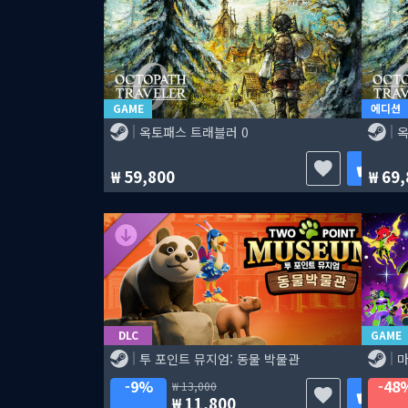
GAME
에디션
옥토패스 트래블러 0
옥
59,800
69,
DLC
GAME
투 포인트 뮤지엄: 동물 박물관
마
9%
48
13,000
11,800