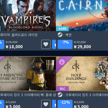
GAME
파이어: 블러드로드 라이징
케언
%
7%
20,000
32,000
18,000
29,800
DLC
크루세이더 킹즈 3 크리에이터 팩: 중세 성기 전투 의상
%
11%
5,600
5,600
5,000
5,000