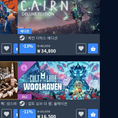
에디션
케언 디럭스 에디션
13%
40,050
34,800
DLC
크루세이더 킹즈 3 크리에이터 팩: 성스러운 건물
컬트 오브 더 램: 울헤이븐
11%
18,500
16,500