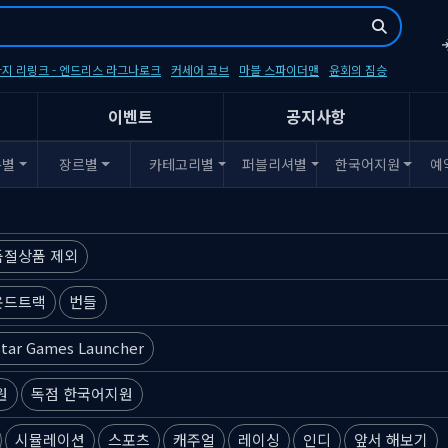
지 리링크 - 엔드리스 라그나로크
커세어 코브
마블 스파이더맨
윤회의 짐승
이벤트
공지사항
폼별
장르별
카테고리별
퍼블리셔별
한국어지원
예
품절상품 제외
운드트랙
번들
tar Games Launcher
원
독점 한국어지원
시뮬레이션
스포츠
캐주얼
레이싱
인디
앞서 해보기