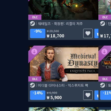
DLC
DLC
워테일즈 - 확장판: 리겔의 저주
던
9%
20,500
18,700
17,
DLC
DLC
미디블 다이너스티 - 익스퀴지트 팩
토
14%
11
6,900
5,900