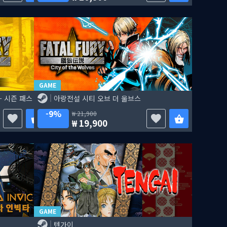
GAME
 시즌 패스 2
아랑전설 시티 오브 더 울브스
9%
21,900
19,900
GAME
텐가이