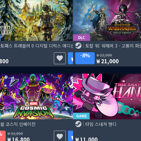
DLC
토패스 트래블러 0 디지털 디럭스 에디션
토탈 워: 워해머 3 - 고통의 파
8%
22,900
800
21,000
GAME
블 코스믹 인베이전
타임 스내쳐 핸디
%
32,000
16,800
11,000