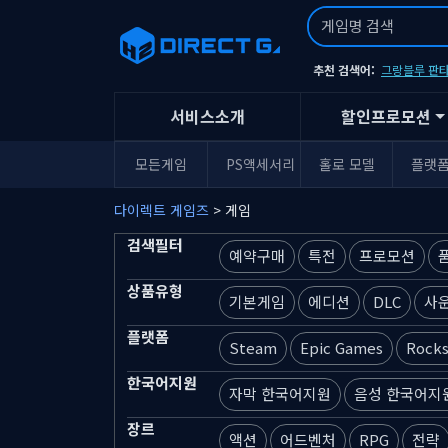
추천 검색어:
그랑블루 판타
서비스소개
할인프로모션
모든게임
PS액세서리
홀로 모델
플랫
다이렉트 게임즈
> 게임
검색필터
예약구매
특전
프로모션
상품유형
기본게임
에디션
DLC
사
플랫폼
Steam
Epic Games
Rocks
한국어지원
자막 한국어지원
음성 한국어지
장르
액션
어드벤처
RPG
전략