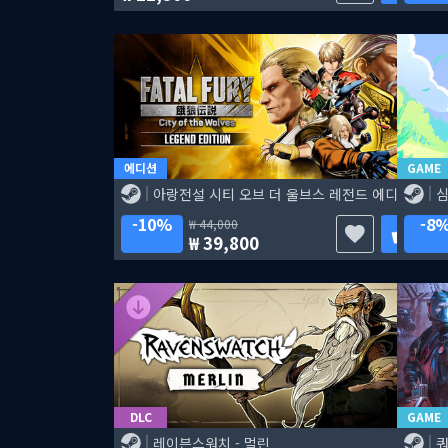
에디션
GAME
아랑전설 시티 오브 더 울브스 레전드 에디션
심
10%
8
44,000
39,800
DLC
GAME
레이븐스워치 - 멀린
쿼