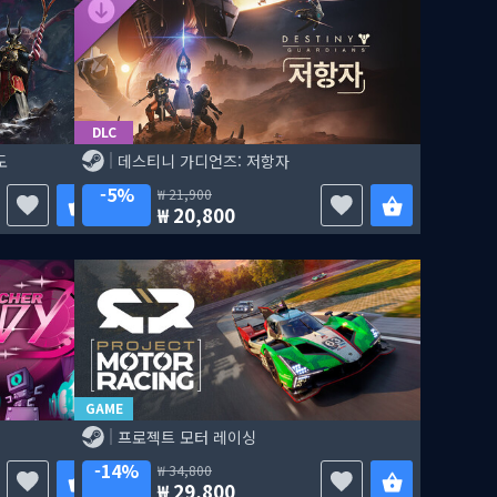
DLC
도
데스티니 가디언즈: 저항자
5%
21,900
20,800
GAME
프로젝트 모터 레이싱
14%
34,800
29,800