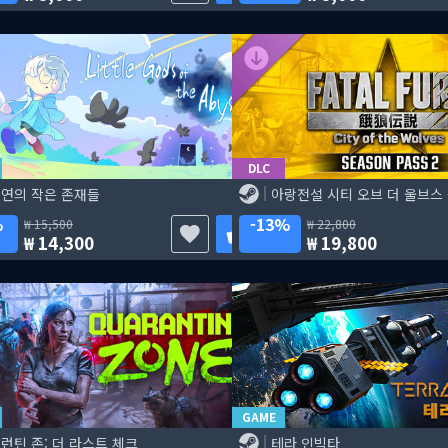
DLC
연의 작은 존재들
아랑전설 시티 오브 더 울브스 -
%
13%
15,500
22,800
14,300
19,800
GAME
런틴 존: 더 라스트 체크
테라 인빅타