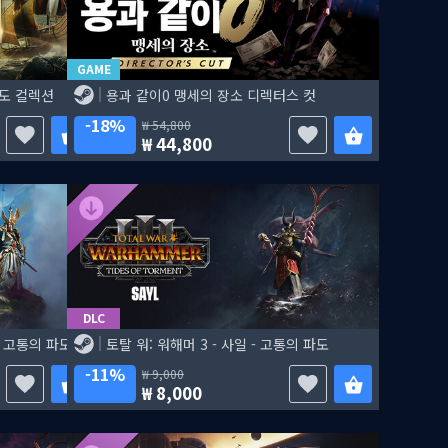
GAME
파도 컬렉션
용과 같이0 맹세의 장소 디렉터스 컷
18%
54,800
44,800
DLC
- 고통의 파도
토탈 워: 워해머 3 - 사일 - 고통의 파도
11%
9,000
8,000