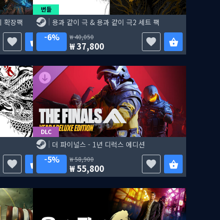
번들
회 확장팩
용과 같이 극 & 용과 같이 극2 세트 팩
6%
40,050
37,800
DLC
더 파이널스 - 1년 디럭스 에디션
5%
58,900
55,800