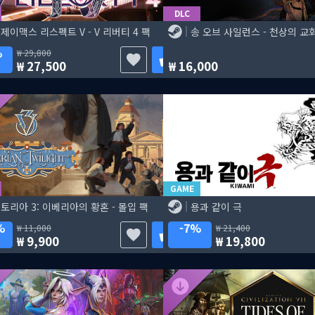
DLC
제이맥스 리스펙트 V - V 리버티 4 팩
송 오브 사일런스 - 천상의 교
%
29,800
27,500
16,000
GAME
토리아 3: 이베리아의 황혼 - 몰입 팩
용과 같이 극
%
7%
11,000
21,400
9,900
19,800