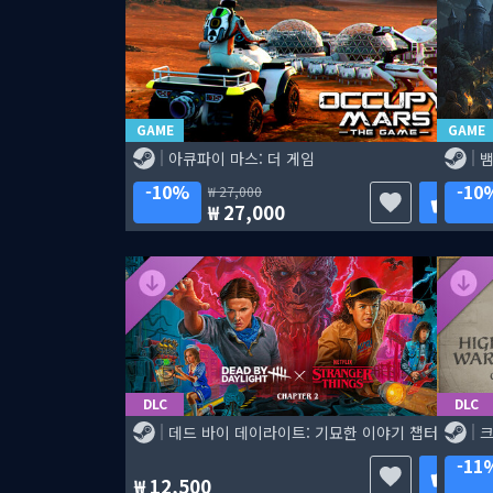
GAME
GAME
아큐파이 마스: 더 게임
뱀
10%
10
27,000
27,000
DLC
DLC
데드 바이 데이라이트: 기묘한 이야기 챕터 2
11
12,500