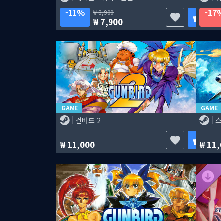
11%
17
8,900
7,900
GAME
GAME
건버드 2
스
11,000
11,