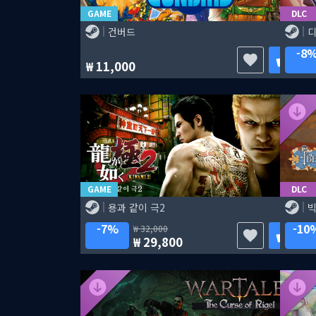
GAME
DLC
건버드
디
8
11,000
GAME
DLC
용과 같이 극2
빅
7%
10
32,000
29,800