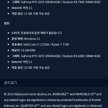
그래픽:
GeForce RTX 2070 (VRAM 8GB) / Radeon RX 7800 (VRAM 8GB)
DirectX:
버전 12
저장 공간:
15 GB 사용 가능 공간
권장:
64비트 프로세서와 운영 체제가 필요합니다
운영 체제:
Windows 11
프로세서:
Intel Core i7-12700K / Ryzen 7 7700
메모리:
16 GB RAM
그래픽:
GeForce RTX 3070 (VRAM 8GB) / Radeon RX 6800 (VRAM 8GB)
DirectX:
버전 12
저장 공간:
25 GB 사용 가능 공간
권리표기
© 2025 Skybound Game Studios, Inc. INVINCIBLE™ and INVINCIBLE VS™ and
any related logos are registered or otherwise protected trademarks of Robert
Kirkman, Inc. QUARTER UP™ and any related logos are registered or otherwise