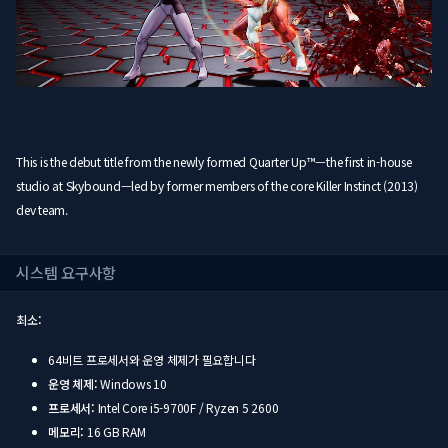
This is the debut title from the newly formed Quarter Up™—the first in-house
studio at Skybound—led by former members of the core Killer Instinct (2013)
dev team.
시스템 요구사항
최소:
64비트 프로세서와 운영 체제가 필요합니다
운영 체제:
Windows 10
프로세서:
Intel Core i5-9700F / Ryzen 5 2600
메모리:
16 GB RAM