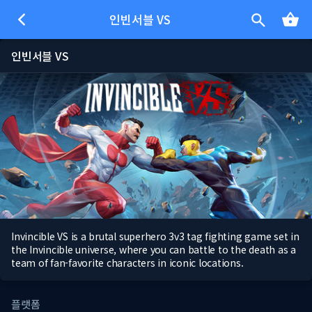
인빈서블 VS
인빈서블 VS
Invincible VS is a brutal superhero 3v3 tag fighting game set in
the Invincible universe, where you can battle to the death as a
team of fan-favorite characters in iconic locations.
플랫폼