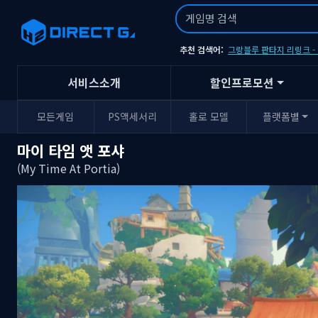
추천 검색어:
그랑블루 판타지 리링크 
서비스소개
할인프로모션
모든게임
PS액세서리
홀로 모델
플랫폼별
마이 타임 앳 포샤
(My Time At Portia)