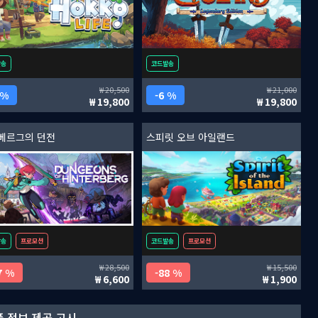
발송
코드발송
20,500
21,000
 %
6 %
19,800
19,800
베르그의 던전
스피릿 오브 아일랜드
발송
프로모션
코드발송
프로모션
28,500
15,500
7 %
88 %
6,600
1,900
 정보 제공 고시