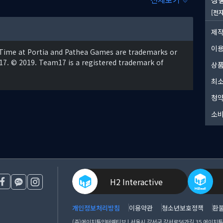
[전
제작
이
 Time at Portia and Pathea Games are trademarks or
7. © 2019. Team17 is a registered trademark of
상품
고 잊지 못할 활기찬 주민으로 가득한 마을에서는 매일 즐거운 이야
최소
 하거나 서로 다양하고 재미있는 얘기를 나눕니다. 시간을 들여 모
청약
소비
H2 Interactive
개인정보처리방침
이용약관
청소년보호정책
환
(주)에이치투인터렉티브 | 서울시 강서구 강서로56가길 35 에이치투 아이