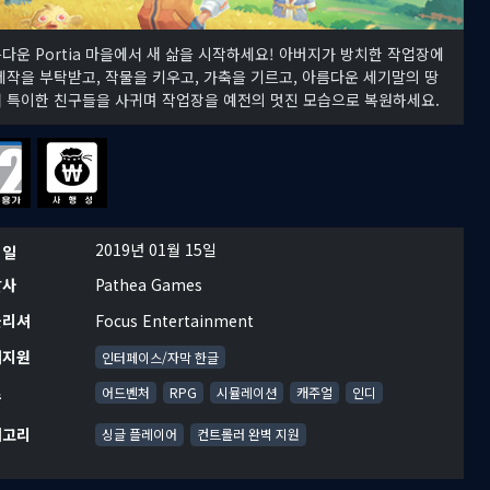
다운 Portia 마을에서 새 삶을 시작하세요! 아버지가 방치한 작업장에
제작을 부탁받고, 작물을 키우고, 가축을 기르고, 아름다운 세기말의 땅
 특이한 친구들을 사귀며 작업장을 예전의 멋진 모습으로 복원하세요.
2019년 01월 15일
시일
발사
Pathea Games
블리셔
Focus Entertainment
어지원
인터페이스/자막 한글
르
어드벤처
RPG
시뮬레이션
캐주얼
인디
테고리
싱글 플레이어
컨트롤러 완벽 지원