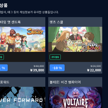
상품
개발사, 태그 등의 게임정보가 유사한 상품들입니다.
 타임 앳 샌드록
렛츠 스쿨
발송
코드발송
44,800
24,500
1 %
10 %
39,800
22,000
 포워드
볼테르: 비건 뱀파이어