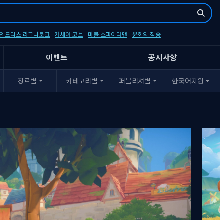
- 엔드리스 라그나로크
커세어 코브
마블 스파이더맨
윤회의 짐승
이벤트
공지사항
장르별
카테고리별
퍼블리셔별
한국어지원