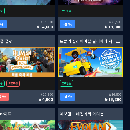
발송
코드발송
15,500
21,500
 %
8 %
14,800
19,800
 폴 플랫
토탈리 릴라이어블 딜리버리 서비스
발송
프로모션
코드발송
20,500
16,500
6 %
4 %
4,900
15,800
 라이프
에보랜드 레전더리 에디션