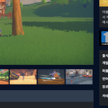
아름
서 
에서
출
개
퍼
언
장
카