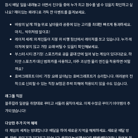
잠시 배달 일을 내려놓고 쉬면서 친구들 중에 누가 최고 점수를 낼 수 있을지 확인하고 싶
나요? 재미있는 패러디로 가득 찬 이벤트를 즐겨보세요.
바람의 날개: 하늘 위로 날아올라 공중에 있는 고리를 최대한 빠르게 통과하세요.
마치... 박쥐처럼 말이죠!
레이저 세례: 외계인들이 지붕 위 비행 함선에서 레이저를 쏘고 있습니다. 누가 레
이저에 맞지 않고 가장 오래 버틸 수 있을지 확인해보세요.
부스터 시티 경기장: 스포츠카로 공을 골대 안에 밀어 넣는 게임이 있다더군요. 하
지만 스포츠카 대신 범퍼카를 사용하고, 아주 괴상한 물리 엔진을 적용하면 어떨
까요?
호버크래프트 더비: 가장 오래 살아남는 호버크래프트가 승리합니다. 여러분의 전
적으로 신뢰할 수 있는 직장 보험은 추락 피해에 적용되지 않을 수도 있습니다.
래그돌 직원
블루칼라 일꾼을 취향대로 꾸미고 서둘러 움직이세요. 이제 수많은 꾸미기 아이템이 추
가되었습니다!
다양한 추가 지역 해제
이 게임의 세계는 방대합니다! 배달을 하여 새로운 지역을 해제하세요. 새로운 배달 방
법, 차량, 꾸미기가 기다리고 있습니다. 움직이는 비행선으로 택배 배달이라니 들어본 적