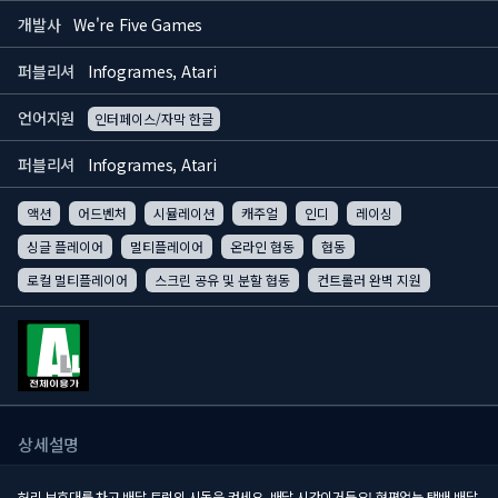
개발사
We're Five Games
퍼블리셔
Infogrames, Atari
언어지원
인터페이스/자막 한글
퍼블리셔
Infogrames, Atari
액션
어드벤처
시뮬레이션
캐주얼
인디
레이싱
싱글 플레이어
멀티플레이어
온라인 협동
협동
로컬 멀티플레이어
스크린 공유 및 분할 협동
컨트롤러 완벽 지원
상세설명
허리 보호대를 차고 배달 트럭의 시동을 켜세요. 배달 시간이거든요! 형편없는 택배 배달