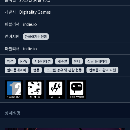
개발사
Digitality Games
퍼블리셔
indie.io
언어지원
한국어지원안함
퍼블리셔
indie.io
액션
RPG
시뮬레이션
캐주얼
인디
싱글 플레이어
멀티플레이어
협동
스크린 공유 및 분할 협동
컨트롤러 완벽 지원
상세설명