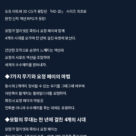
도트 아트와 3D CG가 융합된 「HD-2D」 시리즈 최초로
완전 신작 액션 RPG가 등장!
모험가 엘리엇은 파트너 요정 페이와 함께
4개의 시대를 오가며 천 년에 걸친 숙명에 맞선다.
간단한 조작으로 손맛이 느껴지는 액션과
요정의 서포트 액션을 조합하여
세계의 수수께끼를 밝혀내자.
◆7가지 무기와 요정 페이의 마법
동시에 2개까지 장비할 수 있는 무기를 그때그때 바꾸며
야만족이 활개치는 필레빌디아를 모험하자.
파트너 요정 페이의 마법은
전투뿐 아니라 수수께끼를 푸는 데에도 유용하다.
◆모험의 무대는 천 년에 걸친 4개의 시대
모험가 엘리엇과 파트너 요정 페이는