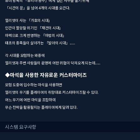
휴더 왕국의 「휴리아 공주」에게 걸린 저주를 풀기 위해
「시간의 문」을 넘어 4개의 시대를 오간다.
엘리엇이 사는 「가호의 시대」
인간이 멸망할 위기인 「재건의 시대」
마력으로 크게 번영하는 「마법의 시대」
태초의 종족들이 살아가는 「발아의 시대」......
각 시대를 모험하는 와중에
엘리엇과 주변 사람들의 운명에 어떤 위협이 닥쳐오게 되는데......
◆마석을 사용한 자유로운 커스터마이즈
모험 도중에 입수하는 마석을 사용하면
엘리엇의 무기를 플레이어의 취향대로 커스터마이즈할 수 있다.
어느 무기에 어떤 마석을 조합하여
무슨 전략을 활용할지는 플레이어에게 달려 있다.
시스템 요구사항