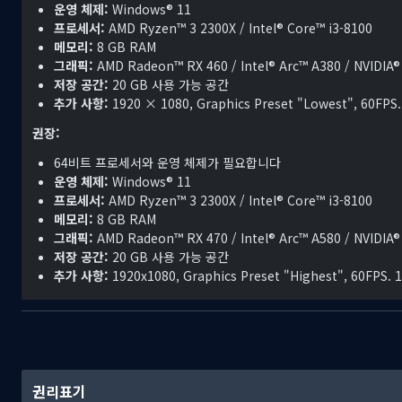
그러나 이들의 평온은 무시무시한 마물 군대에 의해 갑자기 깨지게 된다
운영 체제:
Windows® 11
퍼져 가는 어둠의 힘에 맞서기 위해
프로세서:
AMD Ryzen™ 3 2300X / Intel® Core™ i3-8100
로토의 피를 이은 젊은 왕자와 공주가 진정한 평화를 되찾기 위해 길을 
메모리:
8 GB RAM
그래픽:
AMD Radeon™ RX 460 / Intel® Arc™ A380 / NVIDIA®
저장 공간:
20 GB 사용 가능 공간
추가 사항:
1920 × 1080, Graphics Preset "Lowest", 60FPS.
권장:
64비트 프로세서와 운영 체제가 필요합니다
운영 체제:
Windows® 11
프로세서:
AMD Ryzen™ 3 2300X / Intel® Core™ i3-8100
메모리:
8 GB RAM
그래픽:
AMD Radeon™ RX 470 / Intel® Arc™ A580 / NVIDIA
저장 공간:
20 GB 사용 가능 공간
추가 사항:
1920x1080, Graphics Preset "Highest", 60FPS. 
권리표기