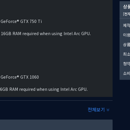
.
상품
[전
떠난다.
 GeForce® GTX 750 Ti
제작
 16GB RAM required when using Intel Arc GPU.
이
상품
최소
청약
소비
® GeForce® GTX 1060
16GB RAM required when using Intel Arc GPU.
전체보기