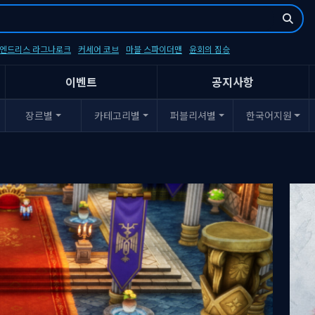
- 엔드리스 라그나로크
커세어 코브
마블 스파이더맨
윤회의 짐승
이벤트
공지사항
장르별
카테고리별
퍼블리셔별
한국어지원