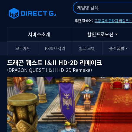
추천 검색어:
그랑블루 판타지 리링크 
서비스소개
할인프로모션
모든게임
PS액세서리
홀로 모델
플랫폼별
드래곤 퀘스트 I＆II HD-2D 리메이크
(DRAGON QUEST I & II HD-2D Remake)