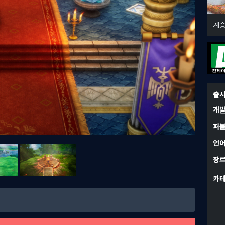
계승
출
개
퍼
언
장
카