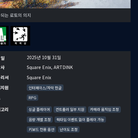
되는 로토의 의지
2025년 10월 31일
시일
발사
Square Enix, ARTDINK
블리셔
Square Enix
어지원
인터페이스/자막 한글
르
RPG
테고리
싱글 플레이어
컨트롤러 일부 지원
카메라 움직임 조정
음량 개별 조정
퀵타임 이벤트 없이 플레이 가능
키보드 전용 옵션
난이도 조정