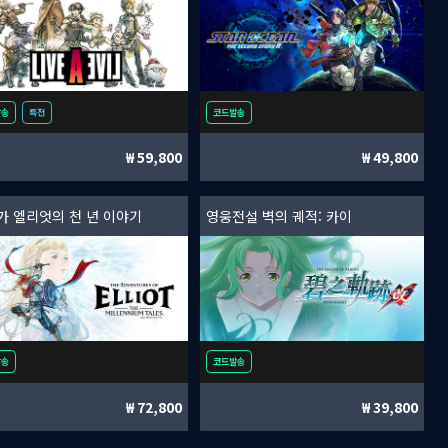
발송
특전
코드발송
59,800
49,800
가 엘리엇의 천 년 이야기
영웅전설 벽의 궤적: 카이
발송
코드발송
72,800
39,800