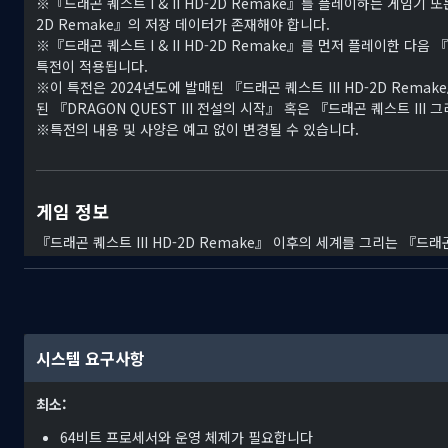
※『드래곤 퀘스트 I & II HD-2D Remake』를 플레이하는 게임기 또
2D Remake』의 저장 데이터가 존재해야 합니다.
※『드래곤 퀘스트 I & II HD-2D Remake』를 먼저 플레이한 다음 
특전이 적용됩니다.
※이 특전은 2024년도에 발매된 『드래곤 퀘스트 III HD-2D Rema
된 『DRAGON QUEST III 전설의 시작』 혹은 『드래곤 퀘스트 I
※특전의 내용 및 사양은 예고 없이 변경될 수 있습니다.
게임 정보
『드래곤 퀘스트 III HD-2D Remake』 이후의 세계를 그리는 『드래
도트 아트와 3D CG가 융합된 "HD-2D" 세계에서 다시금 모험의 막이 
■『드래곤 퀘스트 I』 스토리
전설의 용사가 대마왕을 쓰러뜨려 평화를 되찾은 아레프갈드는
어둠의 패자인 용왕에 의해 다시 마물들로 뒤덮이게 된다.
시스템 요구사항
고통받는 사람들을 구하기 위해, 용사 로토의 피를 이은 당신이 용왕 
■『드래곤 퀘스트 II』 스토리
최소:
과거에 아레프갈드를 구원한 용사 로토의 자손들에 의해
세 개의 나라가 새롭게 세워진 세계.
64비트 프로세서와 운영 체제가 필요합니다