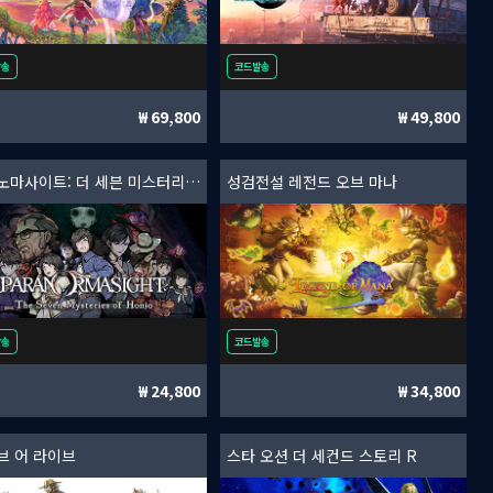
발송
코드발송
69,800
49,800
파라노마사이트: 더 세븐 미스터리즈 오브 혼조
성검전설 레전드 오브 마나
발송
코드발송
24,800
34,800
브 어 라이브
스타 오션 더 세컨드 스토리 R