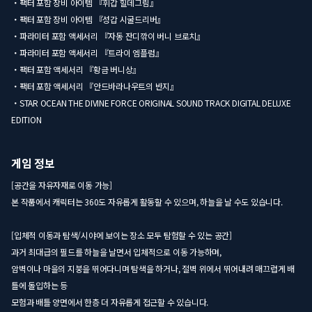
・팩터 포함 장비 아이템 『휘갑 힐데그림』
・팩터 포함 장비 아이템 『성갑 시굴드리버』
・파라미터 포함 액세서리 『자동 잔디깎이 버니 브로치』
・파라미터 포함 액세서리 『트라이 엠플럼』
・팩터 포함 액세서리 『황금 버니상』
・팩터 포함 액세서리 『안드바라나우트의 반지』
・STAR OCEAN THE DIVINE FORCE ORIGINAL SOUND TRACK DIGITAL DELUXE
EDITION
게임 정보
[공간을 자유자재로 이동 가능]
본 작품에서 캐릭터는 360도 자유롭게 활동할 수 있으며, 하늘을 날 수도 있습니다.
[입체적 이동과 탐색/시야에 보이는 장소 모두 탐험할 수 있는 공간]
과거 최대급의 필드를 하늘을 날면서 입체적으로 이동 가능하며,
암벽이나 마을의 지붕을 뛰어다니며 탐색을 하거나, 절벽 위에서 뛰어내려 매끄럽게 배
틀에 돌입하는 등
모험과 배틀 양면에서 한층 더 자유롭게 접근할 수 있습니다.