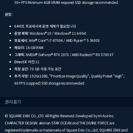
50+ FPS Minimum 4GB VRAM required SSD storage recommended
권장:
64비트 프로세서와 운영 체제가 필요합니다
운영 체제:
Windows® 10 / Windows® 11 64-bit
프로세서:
Intel® Core™ i7-8700K / AMD Ryzen™ 5 3600X
메모리:
16 GB RAM
그래픽:
NVIDIA® GeForce® RTX 2070 / AMD Radeon™ RX 5700 XT
DirectX:
버전 11
저장 공간:
70 GB 사용 가능 공간
추가 사항:
1920x1080, "Prioritize Image Quality", Quality Preset "High",
60 FPS (capped) SSD storage recommended
권리표기
© SQUARE ENIX CO., LTD. All Rights Reserved. Developed by tri-Ace Inc.
CHARACTER DESIGN: akiman STAR OCEAN and THE DIVINE FORCE are
registered trademarks or trademarks of Square Enix Co., Ltd. SQUARE ENIX and