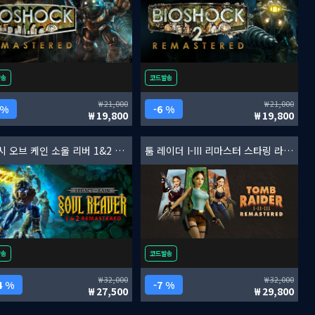
발송
코드발송
21,000
21,000
 %
6 %
19,800
19,800
레거시 오브 케인 소울 리버 1&2 리마스터
툼 레이더 I-III 리마스터 스타링 라라 크로프트
발송
코드발송
32,000
32,000
4 %
7 %
27,500
29,800