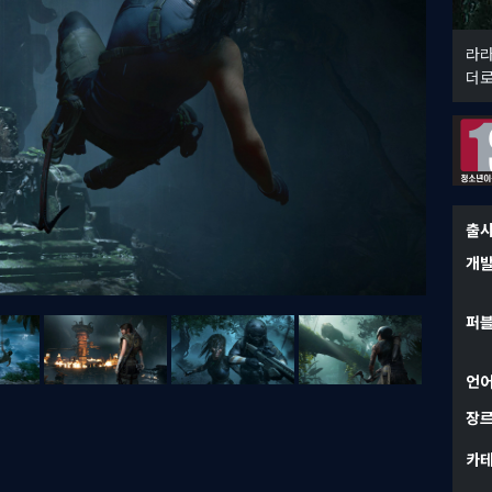
라라
더로
출
개
퍼
언
장
카