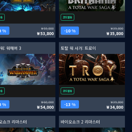
발송
코드발송
59,800
39,800
0 %
10 %
53,800
35,800
워: 워해머 3
토탈 워 사가: 트로이
발송
코드발송
60,000
39,800
0 %
13 %
54,000
34,800
오쇼크 리마스터
바이오쇼크 2 리마스터