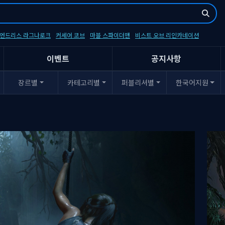
- 엔드리스 라그나로크
커세어 코브
마블 스파이더맨
비스트 오브 리인카네이션
이벤트
공지사항
장르별
카테고리별
퍼블리셔별
한국어지원