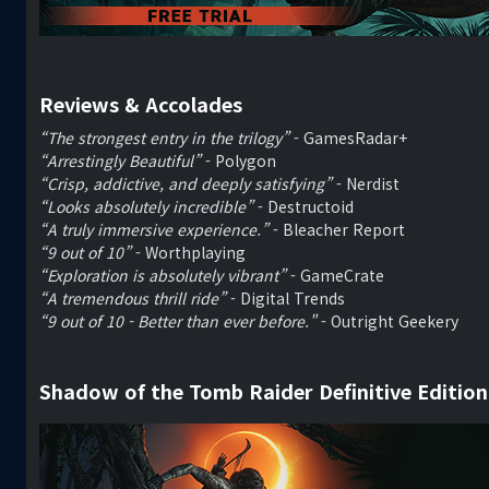
Reviews & Accolades
“The strongest entry in the trilogy”
- GamesRadar+
“Arrestingly Beautiful”
- Polygon
“Crisp, addictive, and deeply satisfying”
- Nerdist
“Looks absolutely incredible”
- Destructoid
“A truly immersive experience.”
- Bleacher Report
“9 out of 10”
- Worthplaying
“Exploration is absolutely vibrant”
- GameCrate
“A tremendous thrill ride”
- Digital Trends
“9 out of 10 - Better than ever before."
- Outright Geekery
Shadow of the Tomb Raider Definitive Editio