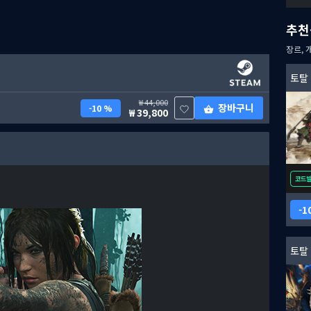
추천
장르, 
토탈 
44,000
장바구니
10 %
39,800
코드
1
토탈 