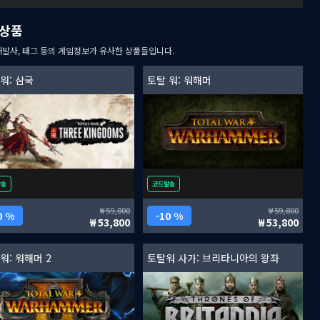
상품
개발사, 태그 등의 게임정보가 유사한 상품들입니다.
워: 삼국
토탈 워: 워해머
발송
코드발송
59,800
59,800
0 %
10 %
53,800
53,800
워: 워해머 2
토탈워 사가: 브리타니아의 왕좌