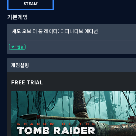
기본게임
섀도 오브 더 툼 레이더: 디피니티브 에디션
코드발송
게임설명
FREE TRIAL