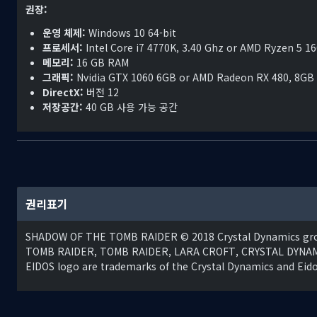
권장:
운영 체제:
Windows 10 64-bit
프로세서:
Intel Core i7 4770K, 3.40 Ghz or AMD Ryzen 5 16
메모리:
16 GB RAM
그래픽:
Nvidia GTX 1060 6GB or AMD Radeon RX 480, 8GB
DirectX:
버전 12
저장공간:
40 GB 사용 가능 공간
Tomb Raider Definitive Edition에서 라라가 그녀의 운명인
임, 모든 일곱 개의 DLC 도전 무덤, 그리고 다운로드 가능한 모든 무기, 의상
Definitive Edition은 라라 인생의 결정적인 순간을 경험할 수 있는
지구에서 가장 위험한 곳에서 생존하고 성장하십시오: 생존하기 위해서
권리표기
와 깊은 터널로 가득한 수중 환경을 경험해보십시오.
SHADOW OF THE TOMB RAIDER © 2018 Crystal Dynamics group
정글과 하나가 되십시오: 화력도 수도 부족한 라라는 정글을 이용해야 
TOMB RAIDER, TOMB RAIDER, LARA CROFT, CRYSTAL DYNAMIC
두려움에 빠뜨려 혼란을 조장하십시오.
EIDOS logo are trademarks of the Crystal Dynamics and Eido
어둡고 잔인한 무덤과 만나보십시오: 위험해진 무덤에서는 그 어느 때
합니다.