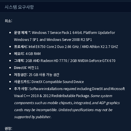
시스템 요구사항
최소:
운영 체제 *:
Windows 7 Service Pack 1 64-bit. Platform Update for
Windows 7 SP1 and Windows Server 2008 R2 SP1
프로세서:
Intel E6750 Core 2 Duo 2.66 GHz / AMD Athlon X2 2.7 GHZ
메모리:
4 GB RAM
그래픽:
2GB AMD Radeon HD 7770 / 2GB NVIDIA GeForce GTX 670
DirectX:
버전 11
저장공간:
25 GB 사용 가능 공간
사운드카드:
DirectX Compatible Sound Device
추가 사항:
Software installations required including DirectX and Microsoft
Visual C++ 2010 & 2012 Redistributable Package.
Some system
components such as mobile chipsets, integrated, and AGP graphics
cards may be incompatible. Unlisted specifications may not be
supported by publisher.
권장: