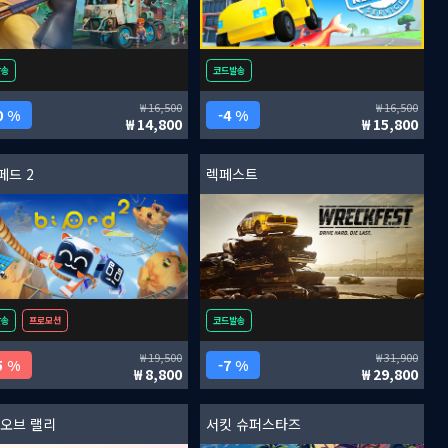
발송
코드발송
16,500
16,500
0 %
4 %
14,800
15,800
페드 2
렉페스트
발송
프로모션
코드발송
19,500
31,900
5 %
7 %
8,800
29,800
 오브 랠리
서킷 슈퍼스타즈