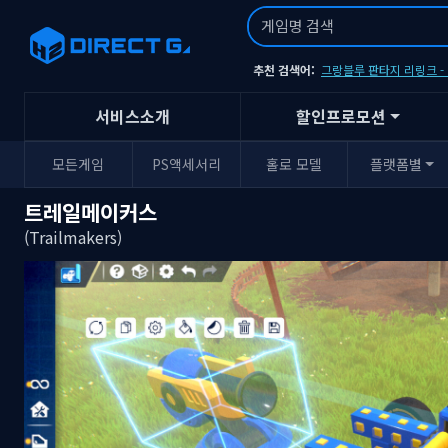
추천 검색어:
그랑블루 판타지 리링크 
서비스소개
할인프로모션
모든게임
PS액세서리
홀로 모델
플랫폼별
트레일메이커스
(Trailmakers)