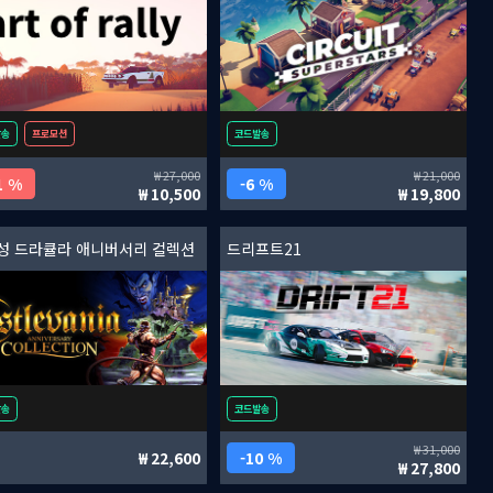
발송
프로모션
코드발송
27,000
21,000
1 %
6 %
10,500
19,800
성 드라큘라 애니버서리 컬렉션
드리프트21
발송
코드발송
31,000
22,600
10 %
27,800