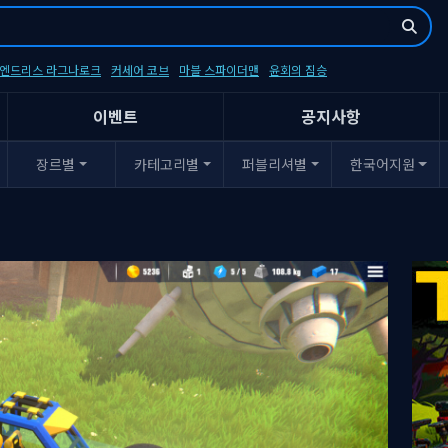
- 엔드리스 라그나로크
커세어 코브
마블 스파이더맨
윤회의 짐승
이벤트
공지사항
장르별
카테고리별
퍼블리셔별
한국어지원