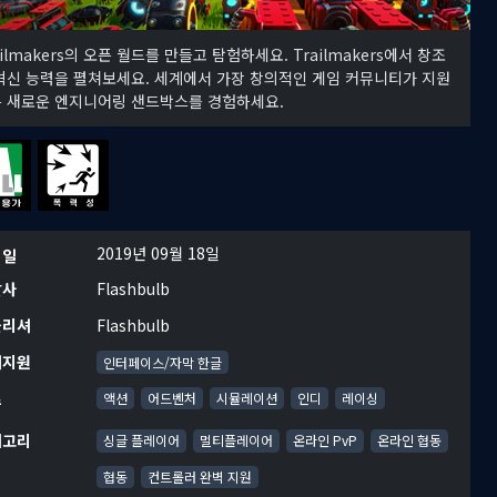
ailmakers의 오픈 월드를 만들고 탐험하세요. Trailmakers에서 창조
혁신 능력을 펼쳐보세요. 세계에서 가장 창의적인 게임 커뮤니티가 지원
 새로운 엔지니어링 샌드박스를 경험하세요.
2019년 09월 18일
시일
발사
Flashbulb
블리셔
Flashbulb
어지원
인터페이스/자막 한글
르
액션
어드벤처
시뮬레이션
인디
레이싱
테고리
싱글 플레이어
멀티플레이어
온라인 PvP
온라인 협동
협동
컨트롤러 완벽 지원