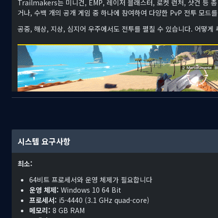
Trailmakers는 미니건, EMP, 레이저 블래스터, 로켓 런처, 샷건
거나, 수백 개의 공개 게임 중 하나에 참여하여 다양한 PvP 전투 모드
공중, 해상, 지상, 심지어 우주에서도 전투를 펼칠 수 있습니다. 어떻게
멀티플레이
시스템 요구사항
Trailmakers의 모든 게임 모드(메인 스토리 포함)는 2~8명의 멀티
최소:
5개의 전용 샌드박스 맵 중 하나에서 친구들과 함께 제작을 하거나, 
서 영감을 받아 보세요.
64비트 프로세서와 운영 체제가 필요합니다
운영 체제:
Windows 10 64 Bit
통제된 혼돈 속에서 육지, 바다, 하늘, 그리고 우주를 배경으로 펼쳐지
프로세서:
i5-4440 (3.1 GHz quad-core)
일랜드"에서 14개의 다양한 트랙을 달리고 리더보드에 자신의 이름을 
메모리:
8 GB RAM
이것이야말로 당신이 원하는 대로 플레이할 수 있는 궁극적인 게임입니