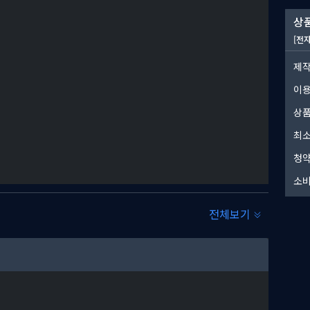
상품
[전
제작
이
상품
최소
청약
그리고 흥미진진한 스토리가 펼쳐지는 장대한 오픈 월드에서 모험을 시작
소비
계와 지형에 적합한 차량을 제작하세요. 캠페인은 싱글 플레이뿐만
전체보기
 평화로운 개구리 공동체 "그레고리"를 돕기 위해 파견됩니다. 이들
굴하며 자원을 약탈하고 있습니다.