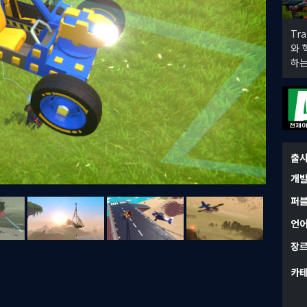
Tr
와 
하는
출
개
퍼
언
장
카