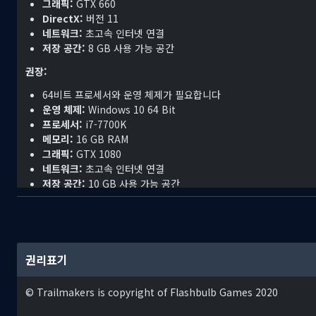
그래픽:
GTX 660
DirectX:
버전 11
네트워크:
초고속 인터넷 연결
저장 공간:
8 GB 사용 가능 공간
권장:
64비트 프로세서와 운영 체제가 필요합니다
운영 체제:
Windows 10 64 Bit
프로세서:
i7-7700K
메모리:
16 GB RAM
캠페인
그래픽:
GTX 1080
네트워크:
초고속 인터넷 연결
메인 게임 모드 "Pioneers"에서는 매력적인 NPC, 강력한 적, 
저장 공간:
10 GB 사용 가능 공간
합니다. 임무를 완료하면서 새로운 부품을 잠금 해제하고, 다양한 생태
아니라 멀티플레이로도 즐길 수 있습니다.
플레이어는 Trailmakers라는 엘리트 엔지니어 조직의 일원이 되어,
은 악랄한 BOTNAK에게 침략당했으며, 그들은 행성을 무자비하게 채
권리표기
© Trailmakers is copyright of Flashbulb Games 2020