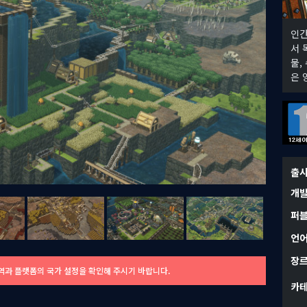
인간
서 
물,
은 
출
개
퍼
언
장
역과 플랫폼의 국가 설정을 확인해 주시기 바랍니다.
카