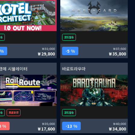
발송
코드발송
31,000
37,500
 %
5 %
29,800
35,800
관제 시뮬레이터
바로트라우마
발송
프로모션
코드발송
35,000
40,000
0 %
13 %
17,600
34,800