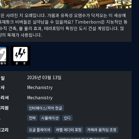
은 사라진 지 오래입니다. 가뭄과 유독성 오염수가 닥쳐오는 이 세상에
목재펑크 비버들은 살아남을 수 있을까요? Timberborn은 지능적인 동
 수직 건축, 물 물리 효과, 테라포밍이 특징인 도시 건설 게임입니다. 많
양의 목재가 사용됩니다.
2026년 03월 13일
시일
발사
Mechanistry
블리셔
Mechanistry
어지원
인터페이스/자막 한글
르
전략
시뮬레이션
인디
테고리
싱글 플레이어
레벨 에디터 포함
카메라 움직임 조정