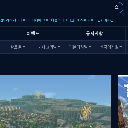
- 엔드리스 라그나로크
커세어 코브
마블 스파이더맨
비스트 오브 리인카네이션
이벤트
공지사항
장르별
카테고리별
퍼블리셔별
한국어지원