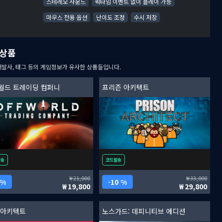
스테레오 사운드
퀵타임 이벤트 없이 플레이 가능
마우스 전용 옵션
난이도 조정
수시 저장
상품
개발사, 태그 등의 게임정보가 유사한 상품들입니다.
월드 트레이딩 컴퍼니
프리즌 아키텍트
발송
코드발송
21,000
33,000
 %
10 %
19,800
29,800
 아키텍트
노스가드: 데피니티브 에디션