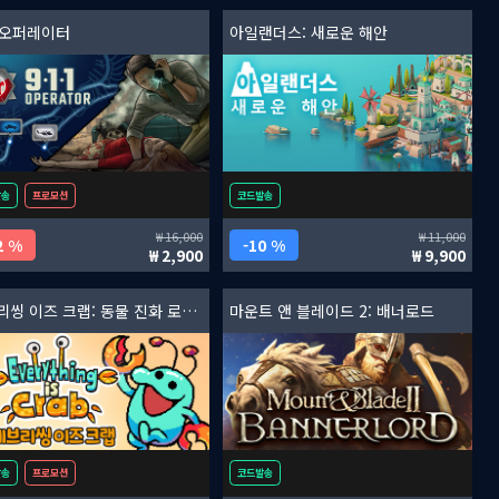
1 오퍼레이터
아일랜더스: 새로운 해안
발송
프로모션
코드발송
16,000
11,000
2 %
10 %
2,900
9,900
에브리씽 이즈 크랩: 동물 진화 로그라이트
마운트 앤 블레이드 2: 배너로드
발송
프로모션
코드발송