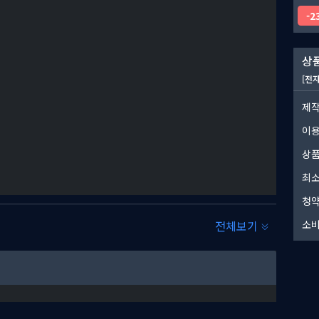
2
상품
[전
제작
이
 주택과 공장을 쌓아 올리세요. 또한 플랫폼과 다리를 건설하고,
상품
할 수 있게 도와주세요.
최소
청약
전체보기
소비