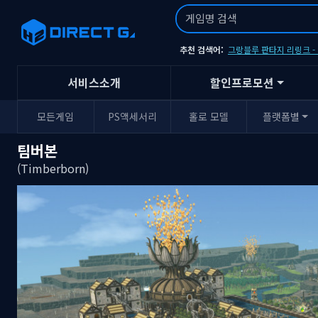
추천 검색어:
그랑블루 판타지 리링크 
서비스소개
할인프로모션
모든게임
PS액세서리
홀로 모델
플랫폼별
팀버본
(Timberborn)