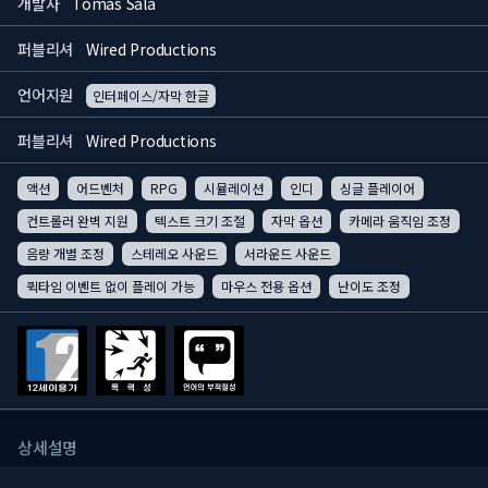
개발사
Tomas Sala
퍼블리셔
Wired Productions
언어지원
인터페이스/자막 한글
퍼블리셔
Wired Productions
액션
어드벤처
RPG
시뮬레이션
인디
싱글 플레이어
컨트롤러 완벽 지원
텍스트 크기 조절
자막 옵션
카메라 움직임 조정
음량 개별 조정
스테레오 사운드
서라운드 사운드
퀵타임 이벤트 없이 플레이 가능
마우스 전용 옵션
난이도 조정
상세설명