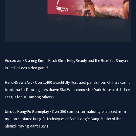
Voiceover
- Starring Kristin Kreuk (Smallville, Beauty and the Beast) as Shuyan
in her first ever video game!
Hand-Drawn Art
- Over 1,400 beautifully illustrated panels from Chinese comic
book master Daxiong (he’s drawn Star Wars comics for Dark Horse and Justice
League for DC, among others!)
Unique Kung-Fu Gameplay
- Over 300 combat animations, referenced from
motion captured Kung-Fu techniques of Shifu Longfei Yang, Master of the
Shanxi Praying Mantis Style.