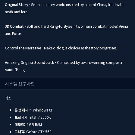
Original Story
- Set in a fantasy world inspired by ancient China, filled with
myth and lore.
3D Combat
- Soft and hard Kung-Fu styles in two main combat modes: Arena
and Focus.
Control the Narrative
- Make dialogue choices as the story progresses.
Amazing Original Soundtrack
- Composed by award-winning composer
Aaron Tsang.
시스템 요구사항
최소:
운영 체제 *:
Windows XP
프로세서:
Intel i7 2600K
메모리:
4 GB RAM
그래픽:
Gefore GTX 560