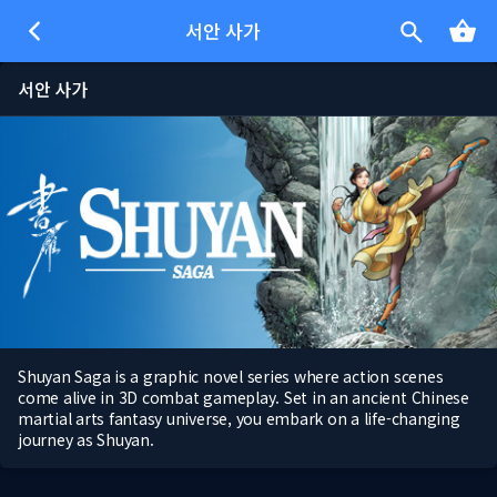
서안 사가
서안 사가
Shuyan Saga is a graphic novel series where action scenes
come alive in 3D combat gameplay. Set in an ancient Chinese
martial arts fantasy universe, you embark on a life-changing
journey as Shuyan.