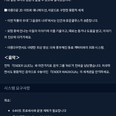
■아름다운 2D 아트와 애니메이션, 사운드로 구현한 몽환적 세계
・이번 작품의 무대 '그을음의 나라'에서는 인간과 호문쿨루스가 공존합니다.
・모험 중에 만나는 이들의 이야기에 귀를 기울이고, 때로는 돕거나 도움을 받고, 이야기
의 진상에 다가가세요.
・아름다우면서도 아련한 회상 영상. 더욱 풍부해진 동료 캐릭터와의 회화 시스템.
＜음악＞
전작 『ENDER LILIES』와 마찬가지로 음악 그룹 'Mili'가 전곡을 담당했습니다. 허무하
면서도 몽환적인 음악으로 수놓아진 『ENDER MAGNOLIA』의 세계관을 만끽하세요.
시스템 요구사항
최소:
64비트 프로세서와 운영 체제가 필요합니다