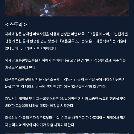
＜스토리＞
지하에 잠든 방대한 마력자원을 이용해 번성한 마법 대국 「그을음의 나라」. 발전에 발
전을 거듭한 끝에 탄생한 인공 생명체 「호문쿨루스」는 밝은 미래를 약속하는 기술이
었다... 아니, 그러한 기술이어야 했다.
하지만 호문쿨루스들은 지하에서 뿜어져 나온 오염된 연기에 제정신을 잃고, 폭주하는
괴물로 변모하고 만다.
호문쿨루스를 구원할 힘을 지닌 조율사 「라일락」은 하층 깊은 곳의 지하실험장에서
눈을 뜬 후, 이 나라의 비극에 크게 관여한 어느 '호문쿨루스'와 조우한다.
라일락은 계약을 맺은 호문쿨루스와 함께, 잃어버린 기억과 소중한 동료의 행방을 찾아
방대한 그을음의 나라를 떠도는 여정을 시작한다.
죽음의 비가 불러온 재앙으로부터 수십 년 후를 배경으로 한 아포칼립스 세계에서 펼쳐
지는 파괴와 재생의 이야기가 지금 시작되려 한다.