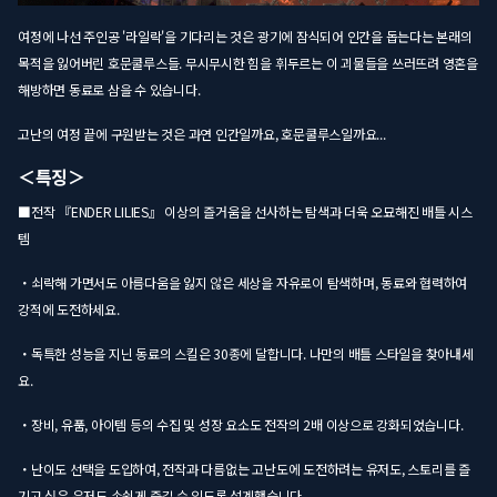
여정에 나선 주인공 '라일락'을 기다리는 것은 광기에 잠식되어 인간을 돕는다는 본래의
목적을 잃어버린 호문쿨루스들. 무시무시한 힘을 휘두르는 이 괴물들을 쓰러뜨려 영혼을
해방하면 동료로 삼을 수 있습니다.
고난의 여정 끝에 구원받는 것은 과연 인간일까요, 호문쿨루스일까요...
＜특징＞
■전작 『ENDER LILIES』 이상의 즐거움을 선사하는 탐색과 더욱 오묘해진 배틀 시스
템
・쇠락해 가면서도 아름다움을 잃지 않은 세상을 자유로이 탐색하며, 동료와 협력하여
강적에 도전하세요.
・독특한 성능을 지닌 동료의 스킬은 30종에 달합니다. 나만의 배틀 스타일을 찾아내세
요.
・장비, 유품, 아이템 등의 수집 및 성장 요소도 전작의 2배 이상으로 강화되었습니다.
・난이도 선택을 도입하여, 전작과 다름없는 고난도에 도전하려는 유저도, 스토리를 즐
기고 싶은 유저도 손쉽게 즐길 수 있도록 설계했습니다.