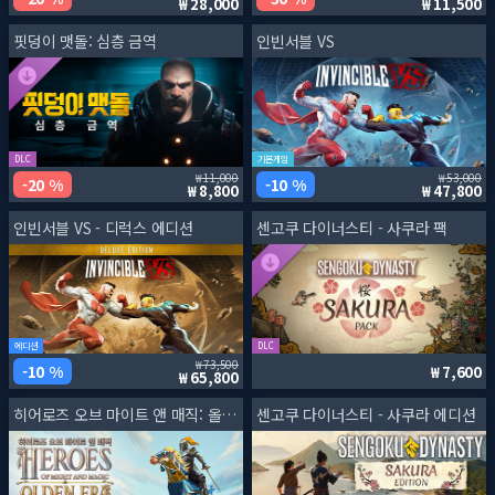
28,000
11,500
핏덩이 맷돌: 심층 금역
인빈서블 VS
DLC
기본게임
11,000
53,000
20 %
10 %
8,800
47,800
인빈서블 VS - 디럭스 에디션
센고쿠 다이너스티 - 사쿠라 팩
에디션
DLC
73,500
10 %
7,600
65,800
히어로즈 오브 마이트 앤 매직: 올든 에라
센고쿠 다이너스티 - 사쿠라 에디션