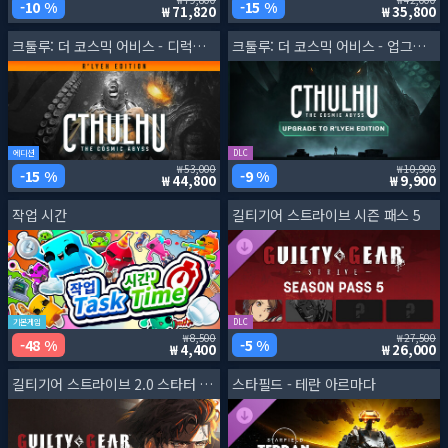
10 %
15 %
71,820
35,800
크툴루: 더 코스믹 어비스 - 디럭스 에디션
크툴루: 더 코스믹 어비스 - 업그레이드 투 르뤼에 에디션
에디션
DLC
53,000
10,900
15 %
9 %
44,800
9,900
작업 시간
길티기어 스트라이브 시즌 패스 5
기본게임
DLC
8,500
27,500
48 %
5 %
4,400
26,000
길티기어 스트라이브 2.0 스타터 에디션
스타필드 - 테란 아르마다