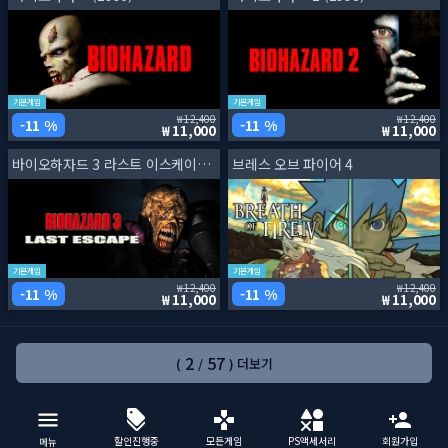
기본게임
기본게임
12,400
12,400
11 %
11 %
11,000
11,000
바이오하자드 3 라스트 이스케이프 (1999)
브레스 오브 파이어 4
기본게임
기본게임
12,400
12,400
11 %
11 %
11,000
11,000
2
57
(
/
) 더보기
할인진행중
모든게임
PS액세서리
회원가입
메뉴