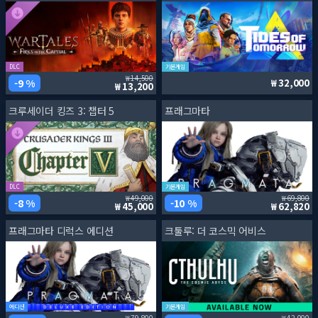
DLC
기본게임
14,500
9 %
32,000
13,200
크루세이더 킹즈 3: 챕터 5
프래그마타
DLC
기본게임
49,000
69,800
8 %
10 %
45,000
62,820
프래그마타 디럭스 에디션
크툴루: 더 코스믹 어비스
에디션
기본게임
79,800
42,000