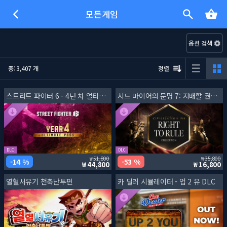
모든게임
옵션 검색
총: 3,407 개
정렬
스트리트 파이터 6 - 4년 차 얼티메이트 패스
시드 마이어의 문명 7: 지배할 권리 컬렉션
DLC
DLC
51,800
35,800
14 %
53 %
44,800
16,800
열혈서유기 천축난투편
카 딜러 시뮬레이터 - 업 2 유 DLC