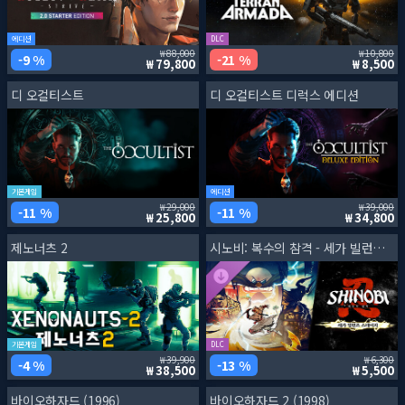
에디션
DLC
88,000
10,800
9 %
21 %
79,800
8,500
디 오컬티스트
디 오컬티스트 디럭스 에디션
기본게임
에디션
29,000
39,000
11 %
11 %
25,800
34,800
제노너츠 2
시노비: 복수의 참격 - 세가 빌런즈 스테이지
기본게임
DLC
39,900
6,300
4 %
13 %
38,500
5,500
바이오하자드 (1996)
바이오하자드 2 (1998)