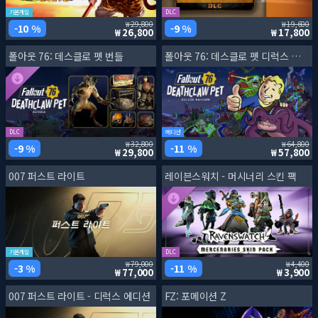
기본게임
DLC
29,800
19,600
10 %
9 %
26,800
17,800
폴아웃 76: 데스클로 펫 번들
폴아웃 76: 데스클로 펫 디럭스 에디션
DLC
에디션
32,800
64,800
9 %
11 %
29,800
57,800
007 퍼스트 라이트
레이븐스워치 - 머시너리 스킨 팩
기본게임
DLC
79,000
4,400
3 %
11 %
77,000
3,900
007 퍼스트 라이트 - 디럭스 에디션
FZ: 포메이션 Z