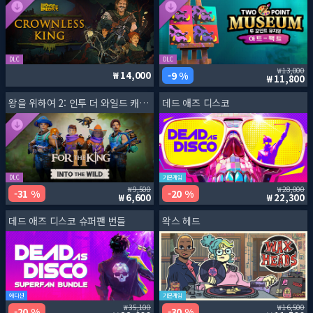
DLC
DLC
13,000
9 %
14,000
11,800
왕을 위하여 2: 인투 더 와일드 캐릭터 팩
데드 애즈 디스코
DLC
기본게임
9,500
28,000
31 %
20 %
6,600
22,300
데드 애즈 디스코 슈퍼팬 번들
왁스 헤드
에디션
기본게임
35,100
16,500
20 %
30 %