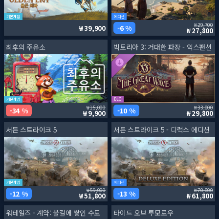
기본게임
에디션
29,700
6 %
39,900
27,800
최후의 주유소
빅토리아 3: 거대한 파장 - 익스팬션
기본게임
DLC
15,000
33,000
34 %
10 %
9,900
29,800
서든 스트라이크 5
서든 스트라이크 5 - 디럭스 에디션
기본게임
에디션
59,000
70,800
12 %
13 %
51,800
61,800
워테일즈 - 계약: 불길에 쌓인 수도
타이드 오브 투모로우