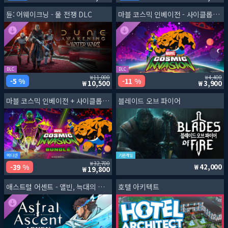
듄: 어웨이크닝 - 물 전쟁 DLC
마블 코스믹 인베이전 - 사이클롭스 & 씽
DLC
DLC
11,000
4,400
5 %
11 %
10,500
3,900
마블 코스믹 인베이전 + 사이클롭스 & 씽 DLC
블레이드 오브 파이어
에디션
기본게임
32,700
39 %
42,000
19,800
애스트럴 어센트 - 앨빈, 늑대의 날카로운 칼
호텔 아키텍트