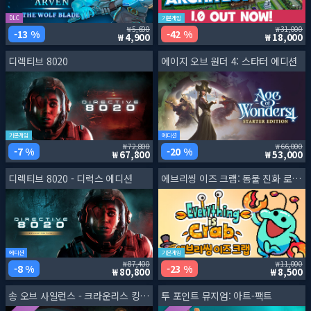
DLC
기본게임
5,600
31,000
13 %
42 %
4,900
18,000
디렉티브 8020
에이지 오브 원더 4: 스타터 에디션
기본게임
에디션
72,800
66,000
7 %
20 %
67,800
53,000
디렉티브 8020 - 디럭스 에디션
에브리씽 이즈 크랩: 동물 진화 로그라이트
에디션
기본게임
87,400
11,000
8 %
23 %
80,800
8,500
송 오브 사일런스 - 크라운리스 킹 익스팬션
투 포인트 뮤지엄: 아트-팩트