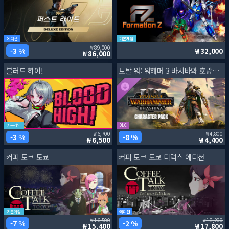
에디션
기본게임
89,000
3 %
32,000
86,000
블러드 하이!
토탈 워: 워해머 3 바시바와 호랑이 전사들
기본게임
DLC
6,700
4,800
3 %
8 %
6,500
4,400
커피 토크 도쿄
커피 토크 도쿄 디럭스 에디션
기본게임
에디션
16,500
18,200
7 %
2 %
15,400
17,800