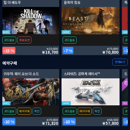
킬 더 쉐도우
윤회의 짐승
즉시
GAME
GAME
GAME
코드발송
프로모션
코드발송
코드
22,000
75,800
15 %
7 %
1
18,700
70,800
전체보기
예약구매
귀무자: 웨이 오브 더 소드
스타워즈: 은하계 레이서™
드래
GAME
GAME
DLC
코드발송
예약구매
특전
코드발송
예약구매
특전
코드
79,800
64,500
10 %
10 %
1
71,820
57,800