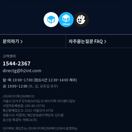
문의하기
자주묻는질문 FAQ
고객센터
1544-2367
directg@h2int.com
월~목: 10:00~17:00 (점심시간 12:30~14:00 제외)
금: 10:00~12:00
(토, 일, 공휴일 휴무)
(주)에이치투인터렉티브
서울시 강서구 강서로56가길 35 에이치투 아이앤티 빌딩
사업자등록번호: 206-86-35756
통신판매업신고: 2013-서울강서-0758
대표이사: 허준하 | 개인정보관리책임자: 김지훈
호스팅 제공자: 카페24(주)
다이렉트 게임즈는 (주)에이치투인터렉티브에서 운영하는