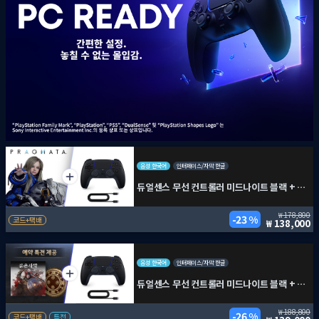
음성 한국어
인터페이스/자막 한글
듀얼센스 무선 컨트롤러 미드나이트 블랙 + PC용 USB 케이블 + 프래그마타
178,800
23 %
코드+택배
138,000
음성 한국어
인터페이스/자막 한글
듀얼센스 무선 컨트롤러 미드나이트 블랙 + PC용 USB 케이블 + 붉은사막
188,800
26 %
코드+택배
특전