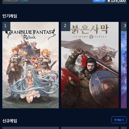
139,000
인기게임
1
2
3
전체보기
신규게임