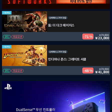
기본게임
인터페이스/자막 한글
둠: 더 다크 에이지스
79,800
71 %
코드
프로모션
23,000
기본게임
인터페이스/자막 한글
인디아나 존스: 그레이트 서클
79,900
48 %
코드
프로모션
41,800