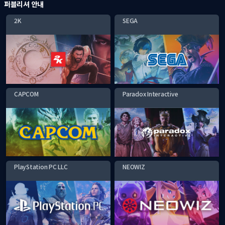
퍼블리셔 안내
2K
SEGA
CAPCOM
Paradox Interactive
PlayStation PC LLC
NEOWIZ