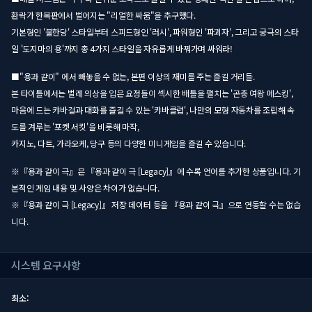
환락가 한복판에서 벌어지는 "리얼한 싸움"을 추구했다.
기본형인 '불한당' 스타일부터 스피드형인 '러시', 파워형인 '파괴자', 그리고 궁극의 스타
일 '도지마의 용'까지 총 4가지 스타일을 자유롭게 바꿔가며 싸워라!
■"용과 같이" 에서 빼놓을 수 없는, 본편 이상의 재미를 주는 즐길 거리들.
본 타이틀에서는 벌레 의상을 입은 요정들이 섹시한 배틀을 펼치는 '곤충 여왕 메스킹',
마음에 드는 캬바걸과 대화를 즐길 수 있는 '캬바클럽', 나만의 모형 자동차를 조립해 속
도를 겨루는 '포켓 서킷'을 비롯해 마작,
카지노, 다트, 가라오케, 당구 등의 다양한 미니게임을 즐길 수 있습니다.
※『용과 같이 극』은 『용과 같이 극 [Legacy]』에 수록 언어를 추가한 상품입니다. 기
본적인 게임 내용 및 사양은 차이가 없습니다.
※『용과 같이 극 [Legacy]』 저장 데이터 등을 『용과 같이 극』으로 연동할 수는 없습
니다.
시스템 요구사항
최소: