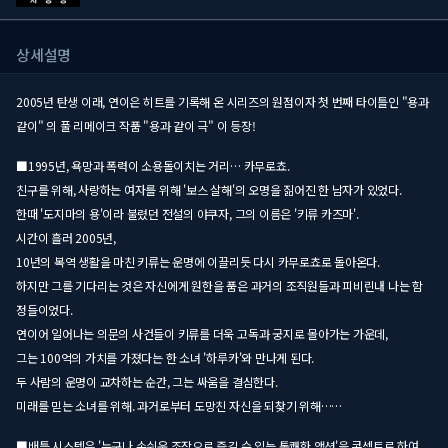
상세설명
2005년 탄생 이래, 연이은 히트를 기록해 온 시리즈의 원점이자 첫 번째 타이틀인 "용과
같이" 의 풀 리메이크 작품 "용과 같이 극" 이 등장!
■1995년, 욕망과 폭력이 소용돌이치는 거리… 카무로쵸.
친구를 위해, 사랑하는 여자를 위해 '보스 살해'의 오명을 짊어진 한 남자가 있었다.
한때 '도지마의 용'이라 불렸던 전설의 야쿠자, 그의 이름은 '키류 카즈마'.
시간이 흘러 2005년,
10년의 복역 생활을 마친 키류는 운명에 이끌리듯 다시 카무로쵸로 돌아온다.
하지만 그를 기다리는 것은 자신에게 원한을 품은 과거의 조직원들과 피비린내 나는 함
정들이었다.
연이어 일어나는 의문의 사건들이 키류를 더욱 고독과 궁지로 몰아가는 가운데,
그는 100억의 가치를 가졌다는 한 소녀 '하루카'와 만나게 된다.
두 사람의 운명이 교차하는 순간, 그는 싸움을 결심한다.
미래를 믿는 소녀를 위해. 과거로부터 도망친 자신을 되찾기 위해……
■배틀 시스템은 '누구나 손쉬운 조작으로 즐길 수 있는 통쾌한 액션'을 콘셉트로 하여,