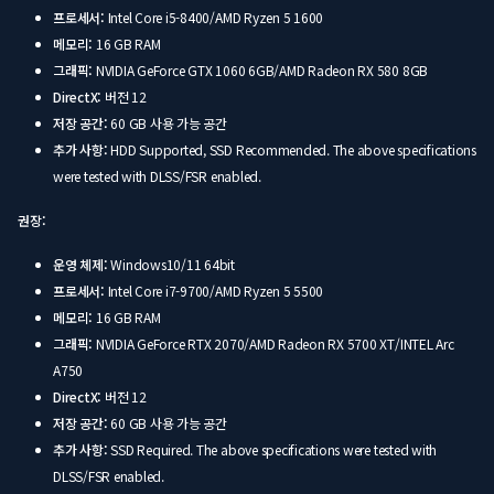
프로세서:
Intel Core i5-8400/AMD Ryzen 5 1600
메모리:
16 GB RAM
그래픽:
NVIDIA GeForce GTX 1060 6GB/AMD Radeon RX 580 8GB
DirectX:
버전 12
저장 공간:
60 GB 사용 가능 공간
추가 사항:
HDD Supported, SSD Recommended. The above specifications
were tested with DLSS/FSR enabled.
권장:
운영 체제:
Windows10/11 64bit
프로세서:
Intel Core i7-9700/AMD Ryzen 5 5500
메모리:
16 GB RAM
그래픽:
NVIDIA GeForce RTX 2070/AMD Radeon RX 5700 XT/INTEL Arc
A750
DirectX:
버전 12
저장 공간:
60 GB 사용 가능 공간
추가 사항:
SSD Required. The above specifications were tested with
DLSS/FSR enabled.