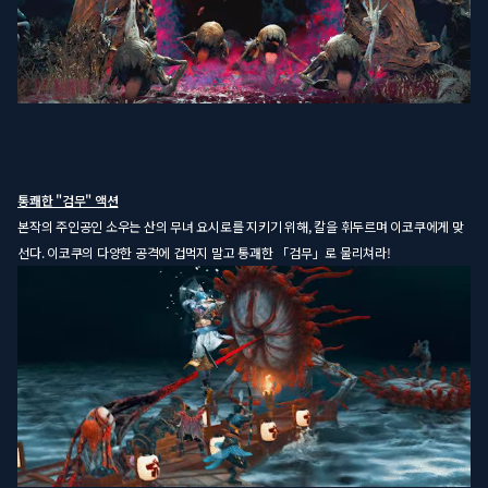
통쾌한 "검무" 액션
본작의 주인공인 소우는 산의 무녀 요시로를 지키기 위해, 칼을 휘두르며 이코쿠에게 맞
선다. 이코쿠의 다양한 공격에 겁먹지 말고 통괘한 「검무」로 물리쳐라!