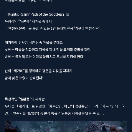
「Kunitsu-Gami: Path of the Goddess」는
독창적인 ”일본풍” 세계관 속에서
「액션과 전략」을 즐길 수 있는 1인 플레이 전용 '카구라 액션 전략'.
케가레에 뒤덮여 버린 산속 마을을 무대로
낮에는 마을을 정화하고 지혜를 짜내 적을 요격할 준비를 하며
밤에는 공격해 오는 이형을 물리치고 무녀를 지켜야 한다.
산의 “케가레”를 정화하고 평온을 되찾을 때까지
밤과 낮은 수없이 반복된다…
독창적인 "일본풍"의 세계관
무대는 「케가레」로 뒤덮인 「화복산」. 이 산의 경관뿐만 아니라 「카구라」와 「가
면」, 연주되는 배경음악 등 본작 특유의 일본풍 세계관을 맛볼 수 있다.