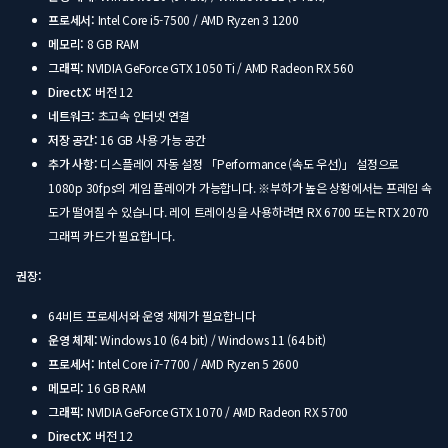
프로세서:
Intel Core i5-7500 / AMD Ryzen 3 1200
메모리:
8 GB RAM
그래픽:
NVIDIA GeForce GTX 1050 Ti / AMD Radeon RX 560
DirectX:
버전 12
네트워크:
초고속 인터넷 연결
저장 공간:
16 GB 사용 가능 공간
추가 사항:
디스플레이 자동 설정 「Performance (속도 우선)」 설정으로
1080p 30fps의 게임 플레이가 가능합니다. ※부하가 높은 상황에서는 프레임 속
도가 떨어질 수 있습니다. 레이 트레이싱을 사용하려면 RX 6700 또는 RTX 2070
그래픽 카드가 필요합니다.
권장:
64비트 프로세서와 운영 체제가 필요합니다
운영 체제:
Windows 10 (64 bit) / Windows 11 (64 bit)
프로세서:
Intel Core i7-7700 / AMD Ryzen 5 2600
메모리:
16 GB RAM
그래픽:
NVIDIA GeForce GTX 1070 / AMD Radeon RX 5700
DirectX:
버전 12