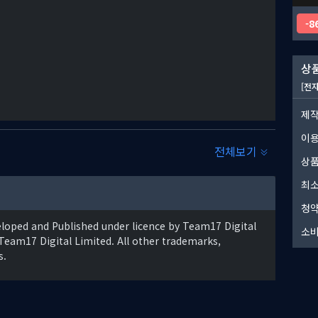
8
상품
[전
제작
이
전체보기
상품
최소
청약
veloped and Published under licence by Team17 Digital
소비
Team17 Digital Limited. All other trademarks,
s.