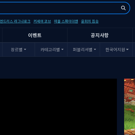
- 엔드리스 라그나로크
커세어 코브
마블 스파이더맨
윤회의 짐승
이벤트
공지사항
장르별
카테고리별
퍼블리셔별
한국어지원