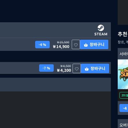
추천
장르, 
15,500
장바구니
4 %
14,900
서바
4,500
7 %
장바구니
4,200
코드
4
오버쿡