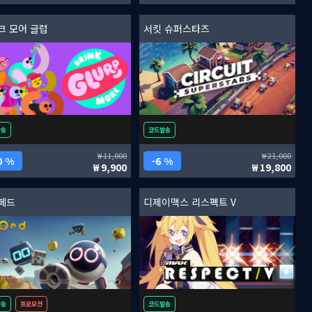
크 모어 글럽
서킷 슈퍼스타즈
발송
코드발송
11,000
21,000
0 %
6 %
9,900
19,800
페드
디제이맥스 리스펙트 V
발송
프로모션
코드발송