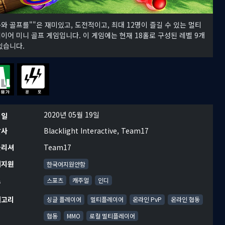
와 골프를""은 재미있고, 도전적이고, 최대 12명이 즐길 수 있는 멀티
이어 미니 골프 게임입니다. 이 게임에는 현재 18홀로 구성된 레벨 9개
있습니다.
2020년 05월 19일
시일
발사
Blacklight Interactive, Team17
블리셔
Team17
어지원
한국어지원안함
르
스포츠
캐주얼
인디
테고리
싱글 플레이어
멀티플레이어
온라인 PvP
온라인 협동
협동
MMO
로컬 멀티플레이어