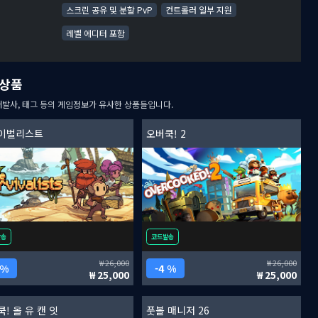
스크린 공유 및 분할 PvP
컨트롤러 일부 지원
레벨 에디터 포함
상품
개발사, 태그 등의 게임정보가 유사한 상품들입니다.
이벌리스트
오버쿡! 2
발송
코드발송
26,000
26,000
 %
4 %
25,000
25,000
! 올 유 캔 잇
풋볼 매니저 26