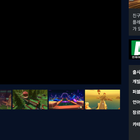
친구
플레
가 
출
개
퍼
언
장
카