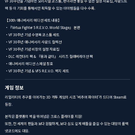
VF 30주년을 기념하는 오리지널 코스튬, 팬이라면 놓칠 수 없는 설정 자료집, 사운드트
랙 등 이 기회를 통해서만 획득할 수 있는 아이템들을 다수 수록.
【30th 애니버서리 에디션 세트 내용】
・『Virtua Fighter 5 R.E.V.O. World Stage』 본편
・VF 30주년 기념 수영복 코스튬 세트
・VF 30주년 애니버서리 사운드 컬렉션
・VF 30주년 기념 비장의 설정 자료집
・DLC 레전더리 팩 & 『용과 같이』 시리즈 컬래버레이션 팩
・애니버서리 에디션 스페셜 칭호
・VF 30주년 기념 & VF5 R.E.V.O. 벽지 세트
게임 정보
리얼리티의 추구를 이어가는 3D 격투 게임의 시조 '버추어 파이터'가 드디어 Steam로
등장.
본작은 플랫폼의 벽을 뛰어넘은 크로스 플레이를 지원!
또한, 전 세계의 팬들과 보다 원활하게, 보다 심도 깊게 배틀을 즐길 수 있는 대망의 롤백
넷코드에도 대응.