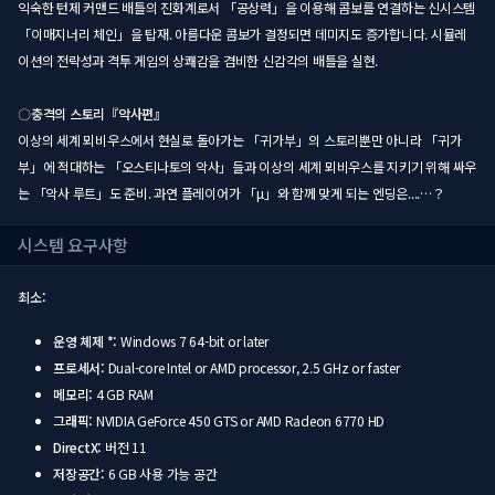
익숙한 턴제 커맨드 배틀의 진화계로서 「공상력」을 이용해 콤보를 연결하는 신시스템
「이매지너리 체인」을 탑재. 아름다운 콤보가 결정되면 데미지도 증가합니다. 시뮬레
이션의 전략성과 격투 게임의 상쾌감을 겸비한 신감각의 배틀을 실현.
〇충격의 스토리『악사편』
이상의 세계 뫼비우스에서 현실로 돌아가는 「귀가부」의 스토리뿐만 아니라 「귀가
부」에 적대하는 「오스티나토의 악사」들과 이상의 세계 뫼비우스를 지키기 위해 싸우
는 「악사 루트」도 준비. 과연 플레이어가 「μ」와 함께 맞게 되는 엔딩은....…？
시스템 요구사항
최소:
운영 체제 *:
Windows 7 64-bit or later
프로세서:
Dual-core Intel or AMD processor, 2.5 GHz or faster
메모리:
4 GB RAM
그래픽:
NVIDIA GeForce 450 GTS or AMD Radeon 6770 HD
DirectX:
버전 11
저장공간:
6 GB 사용 가능 공간