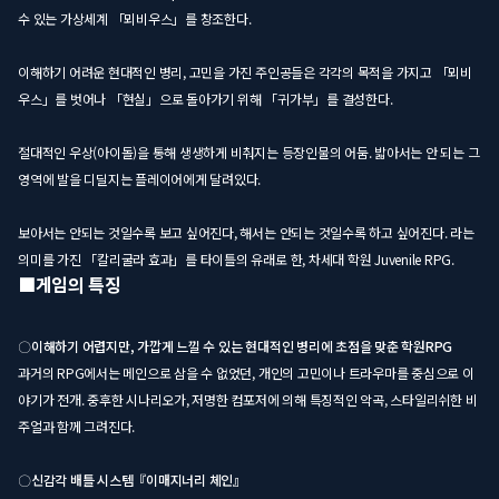
수 있는 가상세계 「뫼비우스」를 창조한다.
이해하기 어려운 현대적인 병리, 고민을 가진 주인공들은 각각의 목적을 가지고 「뫼비
우스」를 벗어나 「현실」으로 돌아가기 위해 「귀가부」를 결성한다.
절대적인 우상(아이돌)을 통해 생생하게 비춰지는 등장인물의 어둠. 밟아서는 안 되는 그
영역에 발을 디딜지는 플레이어에게 달려있다.
보아서는 안되는 것일수록 보고 싶어진다, 해서는 안되는 것일수록 하고 싶어진다. 라는
의미를 가진 「칼리굴라 효과」를 타이틀의 유래로 한, 차세대 학원 Juvenile RPG.
■게임의 특징
〇이해하기 어렵지만, 가깝게 느낄 수 있는 현대적인 병리에 초점을 맞춘 학원RPG
과거의 RPG에서는 메인으로 삼을 수 없었던, 개인의 고민이나 트라우마를 중심으로 이
야기가 전개. 중후한 시나리오가, 저명한 컴포저에 의해 특징적인 악곡, 스타일리쉬한 비
주얼과 함께 그려진다.
〇신감각 배틀 시스템『이매지너리 체인』