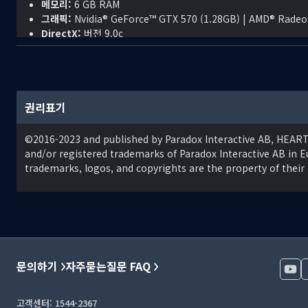
메모리:
6 GB RAM
그래픽:
Nvidia® GeForce™ GTX 570 (1.28GB) | AMD® Radeon™
DirectX:
버전 9.0c
저장 공간:
2 GB 사용 가능 공간
사운드카드:
Direct X- compatible soundcard.
추가 사항:
Mouse and keyboard are required. / Latest avai
Connection or LAN for multiplayer, Up to 32 other playe
권리표기
©2016-2023 and published by Paradox Interactive AB, HEA
and/or registered trademarks of Paradox Interactive AB in Eu
trademarks, logos, and copyrights are the property of their
문의하기
자주묻는질문 FAQ
고객센터: 1544-2367