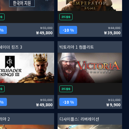
발송
코드발송
55,000
44,000
 %
10 %
49,800
39,800
세이더 킹즈 3
빅토리아 1 컴플리트
발송
코드발송
55,000
11,000
 %
10 %
49,800
9,900
리아 2
디사이플스: 리버레이션