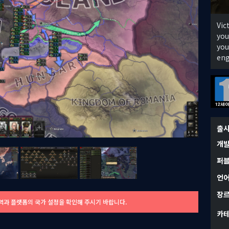
Vic
you
you
eng
출
개
퍼
언
장
역과 플랫폼의 국가 설정을 확인해 주시기 바랍니다.
카