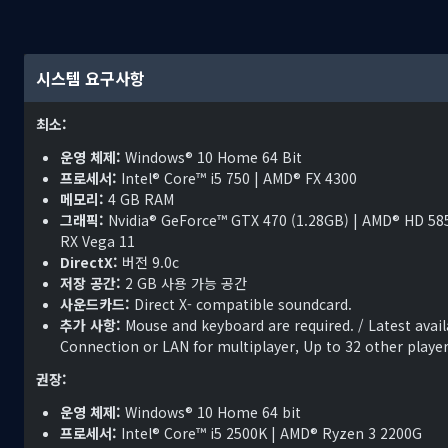
Hearts of Iron
IV에서 군대의 사단 견본을 제작하고, 새로운 생산 모드
추구함으로써 군사 전략을 아주 세밀하게 계획하세요. 선택한 국가가 
모든 부분에 신경을 써야 하니까요.
시스템 요구사항
구매 시 Hearts of Iron IV 본편과 함께 다음 4가지 확장팩이 제공됩
최소:
Death or Dishonor: 유럽 동부 및 중부의 중진국 중심
운영 체제:
Windows® 10 Home 64 Bit
Together for Victory: 영연방 국가 중심
프로세서:
Intel® Core™ i5 750 | AMD® FX 4300
Waking the Tiger: 중국 및 일본 중심
메모리:
4 GB RAM
그래픽:
Nvidia® GeForce™ GTX 470 (1.28GB) | AMD® HD 5850
Man the Guns: 미국의 대체 역사 및 해군 기능에 중점을 두고 있
RX Vega 11
DirectX:
버전 9.0c
저장 공간:
2 GB 사용 가능 공간
사운드카드:
Direct X- compatible soundcard.
추가 사항:
Mouse and keyboard are required. / Latest avai
Connection or LAN for multiplayer, Up to 32 other playe
권장:
운영 체제:
Windows® 10 Home 64 bit
프로세서:
Intel® Core™ i5 2500K | AMD® Ryzen 3 2200G