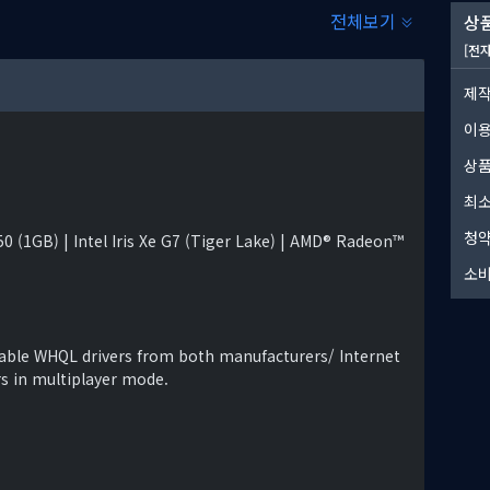
전체보기
상품
 및 파괴 수단을 연구하고, 공장 지침을 정리하고, 정치적 목표를
인류의 가장 어두운 시기를 헤쳐 나가도록 인도하려면 전쟁의 거의
[전
제작
니다:
이
상품
최소
청약
 (1GB) | Intel Iris Xe G7 (Tiger Lake) | AMD® Radeon™
습니다.
소비
lable WHQL drivers from both manufacturers/ Internet
rs in multiplayer mode.