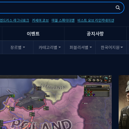
- 엔드리스 라그나로크
커세어 코브
마블 스파이더맨
비스트 오브 리인카네이션
이벤트
공지사항
장르별
카테고리별
퍼블리셔별
한국어지원