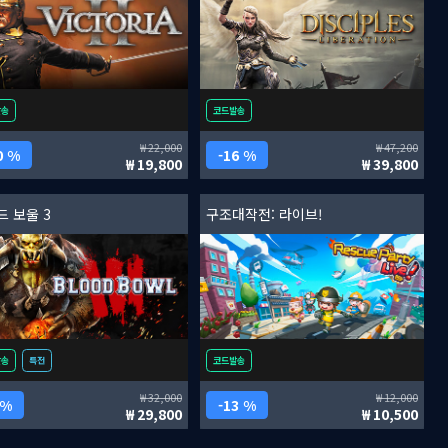
발송
코드발송
22,000
47,200
0 %
16 %
19,800
39,800
드 보울 3
구조대작전: 라이브!
발송
특전
코드발송
32,000
12,000
 %
13 %
29,800
10,500