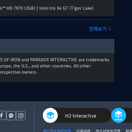
 HD 7970 (3GB) | Intel Iris Xe G7 (Tiger Lake)
전체보기
lable WHQL drivers from both manufacturers. / Internet
rs in multiplayer mode.
RTS OF IRON and PARADOX INTERACTIVE are trademarks
rope, the U.S., and other countries. All other
 respective owners.
H2 Interactive
개인정보처리방침
이용약관
청소년보호정책
환