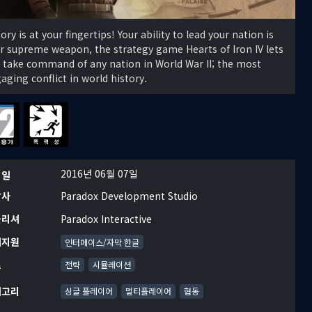
tory is at your fingertips! Your ability to lead your nation is
r supreme weapon, the strategy game Hearts of Iron IV lets
 take command of any nation in World War II; the most
aging conflict in world history.
2016년 06월 07일
시일
발사
Paradox Development Studio
블리셔
Paradox Interactive
어지원
인터페이스/자막 한글
르
전략
시뮬레이션
테고리
싱글 플레이어
멀티플레이어
협동