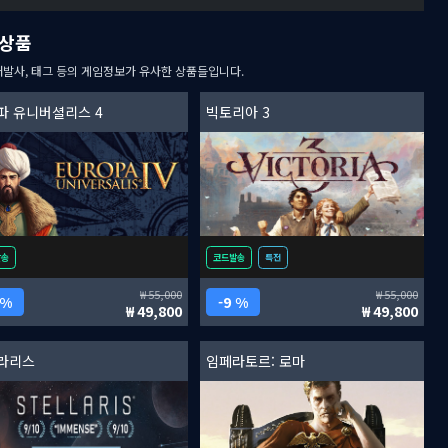
상품
개발사, 태그 등의 게임정보가 유사한 상품들입니다.
파 유니버셜리스 4
빅토리아 3
발송
코드발송
특전
55,000
55,000
 %
9 %
49,800
49,800
라리스
임페라토르: 로마