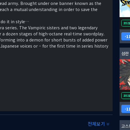
ndead army. Brought under one banner known as the
reach a mutual understanding in order to save the
do it in style…
코드
ra series. The Vampiric sisters and two legendary
r a dozen stages of high-octane real-time swordplay.
1
nsforming into a demon for short bursts of added power
apanese voices or – for the first time in series history
섬란
코드
1
전체보기
고스