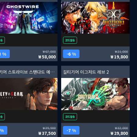
발송
코드발송
67,000
21,000
3 %
6 %
58,000
19,800
길티기어 스트라이브 스탠다드 에디션
길티기어 이그저드 레브 2
발송
코드발송
39,900
32,000
 %
7 %
37,500
29,800