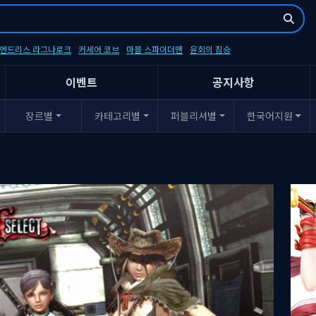
- 엔드리스 라그나로크
커세어 코브
마블 스파이더맨
윤회의 짐승
이벤트
공지사항
장르별
카테고리별
퍼블리셔별
한국어지원