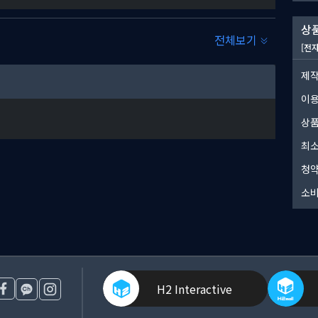
상품
전체보기
[전
제작
이
상품
최소
청약
소비
H2 Interactive