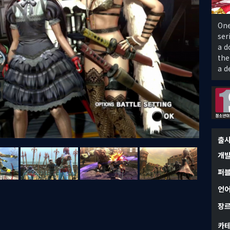
One
ser
a d
the
a d
출
개
퍼
언
장
카