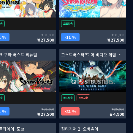
발송
코드발송
31,000
31,000
1 %
11 %
27,500
27,500
 카구라 버스트 리뉴얼
고스트버스터즈: 더 비디오 게임 리마스터드
발송
코드발송
프로모션
31,000
26,000
1 %
81 %
27,500
4,900
트와이어: 도쿄
길티기어 2 -오버츄어-