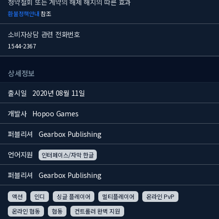
청약철회 또는 계약의 해제 해지의 따른 효과
환불정책안내
참조
소비자상담 관련 전화번호
1544-2367
상세정보
출시일
2020년 08월 11일
개발사
Hopoo Games
퍼블리셔
Gearbox Publishing
언어지원
인터페이스/자막 한글
퍼블리셔
Gearbox Publishing
액션
인디
싱글 플레이어
멀티플레이어
온라인 PvP
온라인 협동
협동
컨트롤러 완벽 지원