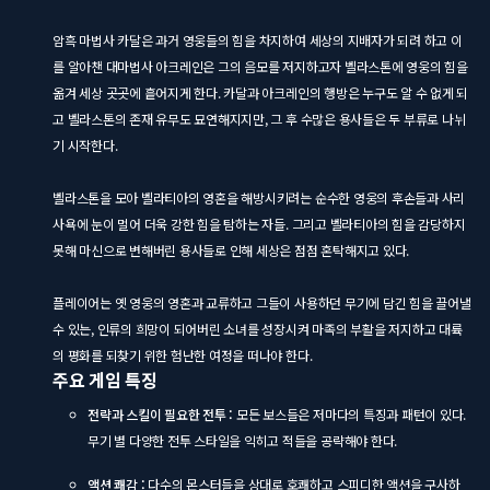
암흑 마법사 카달은 과거 영웅들의 힘을 차지하여 세상의 지배자가 되려 하고 이
를 알아챈 대마법사 아크레인은 그의 음모를 저지하고자 벨라스톤에 영웅의 힘을
옮겨 세상 곳곳에 흩어지게 한다. 카달과 아크레인의 행방은 누구도 알 수 없게 되
고 벨라스톤의 존재 유무도 묘연해지지만, 그 후 수많은 용사들은 두 부류로 나뉘
기 시작한다.
벨라스톤을 모아 벨라티아의 영혼을 해방시키려는 순수한 영웅의 후손들과 사리
사욕에 눈이 멀어 더욱 강한 힘을 탐하는 자들. 그리고 벨라티아의 힘을 감당하지
못해 마신으로 변해버린 용사들로 인해 세상은 점점 혼탁해지고 있다.
플레이어는 옛 영웅의 영혼과 교류하고 그들이 사용하던 무기에 담긴 힘을 끌어낼
수 있는, 인류의 희망이 되어버린 소녀를 성장시켜 마족의 부활을 저지하고 대륙
의 평화를 되찾기 위한 험난한 여정을 떠나야 한다.
주요 게임 특징
전략과 스킬이 필요한 전투 :
모든 보스들은 저마다의 특징과 패턴이 있다.
무기 별 다양한 전투 스타일을 익히고 적들을 공략해야 한다.
액션 쾌감 :
다수의 몬스터들을 상대로 호쾌하고 스피디한 액션을 구사하