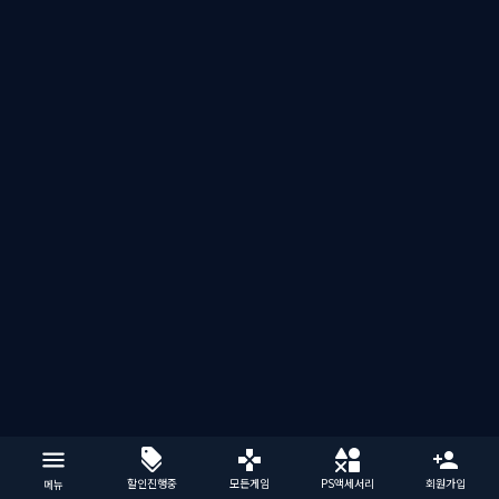
할인진행중
모든게임
PS액세서리
회원가입
메뉴