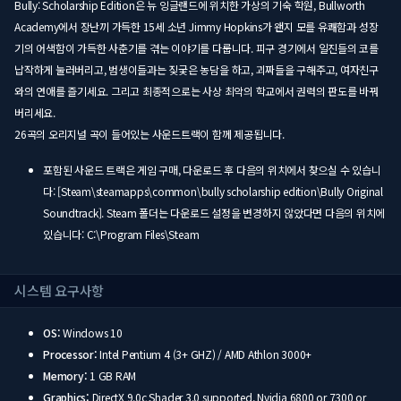
Bully: Scholarship Edition은 뉴 잉글랜드에 위치한 가상의 기숙 학원, Bullworth
Academy에서 장난끼 가득한 15세 소년 Jimmy Hopkins가 왠지 모를 유쾌함과 성장
기의 어색함이 가득한 사춘기를 겪는 이야기를 다룹니다. 피구 경기에서 일진들의 코를
납작하게 눌러버리고, 범생이들과는 짖궂은 농담을 하고, 괴짜들을 구해주고, 여자친구
와의 연애를 즐기세요. 그리고 최종적으로는 사상 최악의 학교에서 권력의 판도를 바꿔
버리세요.
26곡의 오리지널 곡이 들어있는 사운드트랙이 함께 제공됩니다.
포함된 사운드 트랙은 게임 구매, 다운로드 후 다음의 위치에서 찾으실 수 있습니
다: [Steam\steamapps\common\bully scholarship edition\Bully Original
Soundtrack]. Steam 폴더는 다운로드 설정을 변경하지 않았다면 다음의 위치에
있습니다: C:\Program Files\Steam
시스템 요구사항
OS:
Windows 10
Processor:
Intel Pentium 4 (3+ GHZ) / AMD Athlon 3000+
Memory:
1 GB RAM
Graphics:
DirectX 9.0c Shader 3.0 supported, Nvidia 6800 or 7300 or