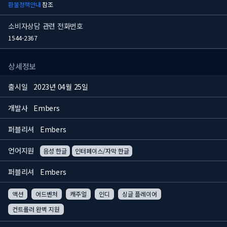
환불정책안내
참조
소비자상담 관련 전화번호
1544-2367
상세정보
출시일
2023년 04월 25일
개발사
Embers
퍼블리셔
Embers
언어지원
음성 한글
인터페이스/자막 한글
퍼블리셔
Embers
액션
어드벤처
캐주얼
인디
싱글 플레이어
컨트롤러 완벽 지원