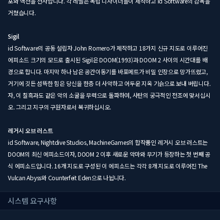
포와 액션을 선사합니다. 각 레벨은 독립 디자이너들이 제작하고 id Software의 감독을
거쳤습니다.
Sigil
id Software의 공동 설립자 John Romero가 제작하고 18가지 신규 지도로 이루어진
에피소드 크기의 모드로 출시된 Sigil은 DOOM(1993)과 DOOM 2 사이의 시간대를 배
경으로 합니다. 마지막 하나 남은 공간이동기를 바포메트가 비밀 인장으로 망가뜨렸고,
거기에 깃든 섬뜩한 힘은 당신을 한층 더 사악하고 어두운 지옥 기슭으로 보내 버립니다.
자, 이 칠흑과도 같은 악의 소굴을 무력으로 돌파하여, 사탄의 궁극적인 전조에 맞서십시
오. 그리고 지구의 구원자로서 복귀하십시오.
레거시 오브 러스트
id Software, Nightdive Studios, MachineGames의 합작품인 레거시 오브 러스트는
DOOM의 최신 에피소드이자, DOOM 2 이후 새로운 악마와 무기가 등장하는 첫 번째 공
식 에피소드입니다. 16개 지도로 구성된 이 에피소드는 각각 8개 지도로 이루어진 The
Vulcan Abyss와 Counterfeit Eden으로 나뉩니다.
시스템 요구사항