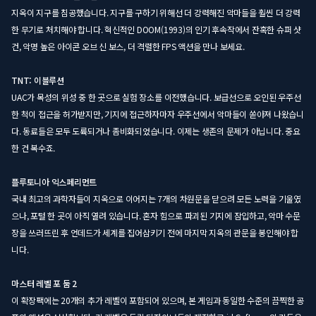
지옥이 지구를 침공했습니다. 지구를 구하기 위해선 더 강력해진 악마들을 훨씬 더 강력
한 무기로 처치해야 합니다. 혁신적인 DOOM(1993)의 인기 후속작에서 잔혹한 슈퍼 샷
건, 악명 높은 아이콘 오브 신 보스, 더 격렬한 FPS 액션을 만나 보세요.
TNT: 이블루션
UAC가 목성의 위성 중 한 곳으로 실험 장소를 이전했습니다. 보급선으로 오인된 우주선
한 척이 접근을 허가받지만, 기지에 접근하자마자 우주선에서 악마들이 쏟아져 나왔습니
다. 동료들은 모두 도륙되거나 좀비화되었습니다. 이제는 생존의 문제가 아닙니다. 중요
한 건 복수죠.
플루토니아 익스페리먼트
국내 최고의 과학자들이 지옥으로 이어지는 7개의 차원문을 닫으려 모든 노력을 기울였
으나, 포털 한 곳이 아직 열려 있습니다. 혼자 힘으로 파괴된 기지에 잠입하고, 악마 수문
장을 쓰러뜨린 후 언데드가 세계를 집어삼키기 전에 마지막 지옥의 관문을 봉인해야 합
니다.
마스터 레벨 포 둠 2
이 확장팩에는 20개의 추가 레벨이 포함되어 있으며, 본 게임과 동일한 수준의 끔찍한 공