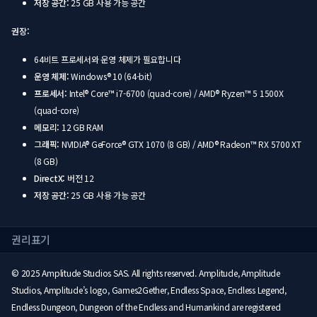
저장 공간:
25 GB 사용 가능 공간
권장:
64비트 프로세서와 운영 체제가 필요합니다
운영 체제:
Windows® 10 (64-bit)
프로세서:
Intel® Core™ i7-6700 (quad-core) / AMD® Ryzen™ 5 1500X
(quad-core)
메모리:
12 GB RAM
그래픽:
NVIDIA® GeForce® GTX 1070 (8 GB) / AMD® Radeon™ RX 5700 XT
(8 GB)
DirectX:
버전 12
저장 공간:
25 GB 사용 가능 공간
권리표기
© 2025 Amplitude Studios SAS. All rights reserved. Amplitude, Amplitude
Studios, Amplitude’s logo, Games2Gether, Endless Space, Endless Legend,
Endless Dungeon, Dungeon of the Endless and Humankind are registered