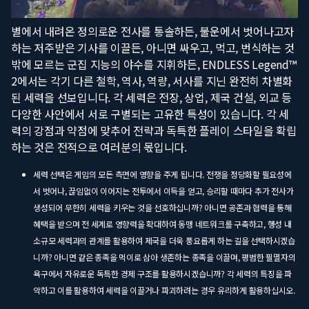
별에서 내려온 정의로운 전사를 통솔하든, 불운에서 벗어나고자
하는 저주받은 기사를 이끌든, 아니면 싸우고, 먹고, 번식하는 것
밖에 모르는 군집 지능의 야수를 지휘하든, ENDLESS Legend™
2에서는 각기 다른 철학, 역사, 역량, 서사를 지닌 완전히 차별화
된 세력을 선보입니다. 각 세력은 전장, 상업, 제국 건설, 외교 등
다양한 사안에서 서로 구별되는 고유한 특성이 있습니다. 각 세
력의 강점과 약점에 맞추어 전략과 독특한 플레이 스타일을 확립
하는 것은 전적으로 여러분의 몫입니다.
세력 선택은 게임의 모든 측면에 영향을 주게 됩니다. 전쟁을 정당화할 필요성에
서 벗어나, 끊임없이 이어지는 전투에서 이득을 얻고, 승리할 때마다 추가 전사가
생성되어 무한히 세력을 키우는 것을 선호하십니까? 아니면 공존과 협력을 통해
혜택을 받으며 전 세계로 영향력을 확대하여 동맹 네트워크를 구축하고, 행성 내
소규모 세력과의 관계를 활용하여 제국을 더욱 풍요롭게 하는 길을 선택하시겠습
니까? 아니면 같은 종족을 먹이로 삼아 생존하는 종족을 이끌며, 평범한 필멸자의
욕구에서 자유로운 독특한 경제 구조를 활용하시겠습니까? 각 세력의 특징을 파
악하고 이를 활용하여 세력을 이끌거나 파괴하려는 경우 유리하게 활용하십시오.