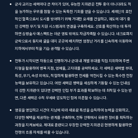
군사 교리는 세력마다 큰 차이가 있어, 유능한 지휘관은 전투 중이 아니더라도 적
을 능가하는 우위를 점할 수 있는 독특한 기회를 얻을 수 있습니다. 셰레딘의 호전
적인 혈족으로서 도시를 방어하기 위해 거대한 요새를 건설하고, 궤도에 대기 중
인 강력한 무기 및 지원 시스템과의 연결을 구축하세요. 산호를 확산하는 데 투자
하면 심령술사 애스펙트는 아군 영토 밖에도 자급자족할 수 있습니다. 네크로파지
군락으로서 둥지와 굴을 대지 곳곳에 배치하면 엄청난 거리를 신속하게 이동하며
지하에서부터 적을 기습 공격할 수 있습니다.
전투가 시작되면 자동으로 진행하거나 군대 내 개별 부대를 직접 지휘하며 주변
지형을 활용하여 병목 지점, 엄폐물, 고지대를 공략하세요. 각 세력은 세력별 부대,
특성, 무기, 속성 외에도, 적절하게 활용하면 전세를 역전시킬 수 있는 특수한 전장
능력을 보유하고 있습니다. 어떤 세력은 병력을 세심하게 기동할 수 있는 인내심
이 강한 지휘관이 있다면 강력한 인접 부가 효과를 확보하는 데 최적일 수 있는 반
면, 다른 세력은 수적 우세와 압도적인 힘에 의존할 수 있습니다.
영웅을 영입하고 시간이 지남에 따라 새로운 특성을 습득하여 능력을 강화하고,
다양한 혜택을 제공하는 관계를 구축하며, 전투 안팎에서 유용한 장비를 획득하는
과정을 지켜보세요. 제대로 훈련되고 무장한 강력한 지휘관은 현명하게 활용하면
전쟁의 흐름 자체를 바꿀 수 있습니다.