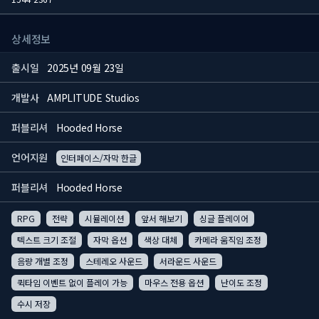
상세정보
출시일
2025년 09월 23일
개발사
AMPLITUDE Studios
퍼블리셔
Hooded Horse
언어지원
인터페이스/자막 한글
퍼블리셔
Hooded Horse
RPG
전략
시뮬레이션
앞서 해보기
싱글 플레이어
텍스트 크기 조절
자막 옵션
색상 대체
카메라 움직임 조정
음량 개별 조정
스테레오 사운드
서라운드 사운드
퀵타임 이벤트 없이 플레이 가능
마우스 전용 옵션
난이도 조정
수시 저장