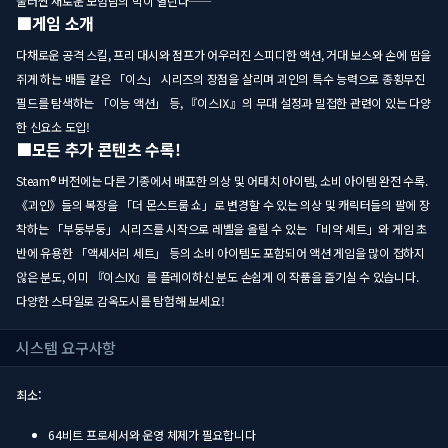
둘러싼 새로운 모험담의 막이 열린다――
■게임 소개
다채로운 공격 스킬, 프리 대시와 점프가 어우러진 스피디한 액션, 거대 보스와 손에 땀을
쥐게 하는 배틀 같은 「이스」 시리즈의 장점을 살리며 괴인의 특수 능력으로 종횡무진
필드를 탐색하는 「이능 액션」 등, 『이스Ⅸ』의 무대 설정과 밀접한 관련이 있는 다양
한 신요소 도입!
■모든 추가 콘텐츠 수록!
Steam® 버전에는 다른 기종에서 배포한 의상 및 어태치 아이템, 소비 아이템 완전 수록.
《괴인》들의 복장을 「더 몬스트룸 쇼」로 변경할 수 있는 의상 및 캐릭터들의 팔에 장
착하는 「부둥부둥」 시리즈를 시작으로 레벨을 올릴 수 있는 「비약 세트」와 게임 초
반에 유용한 「액세서리 세트」 등의 소비 아이템도 포함되어 액션 게임을 많이 접하지
않은 분도, 이미 『이스IX』를 플레이하신 분도 손쉽게 이 작품을 즐기실 수 있습니다.
다양한 스타일로 감옥도시를 탐험해 보세요!
시스템 요구사항
최소:
64비트 프로세서와 운영 체제가 필요합니다