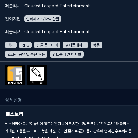
퍼블리셔
Clouded Leopard Entertainment
언어지원
인터페이스/자막 한글
퍼블리셔
Clouded Leopard Entertainment
액션
RPG
싱글 플레이어
멀티플레이어
협동
스크린 공유 및 분할 협동
컨트롤러 완벽 지원
상세설명
■스토리
에스테리아 북동쪽 글리아 엘트링겐 지방에 위치한 《발두크》. “감옥도시”라 불리는
거대한 마을을 무대로, 이능을 가진 《괴인(몬스트룸)》들과 감옥에 숨겨진 수수께끼를