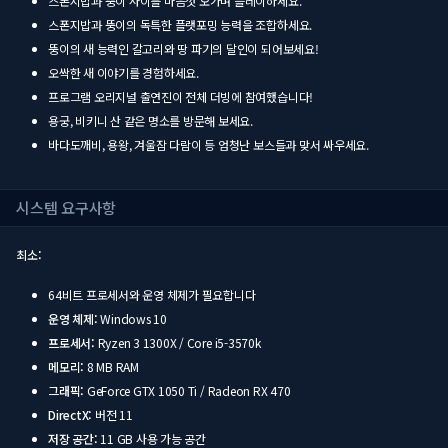
스폰지밥과 뚱이 사이를 마음껏 오가며 플레이하세요.
스폰지밥과 뚱이의 독특한 플랫포밍 능력을 조합하세요.
뚱이의 새 능력인 갈고리와 땅 파기의 달인이 되어보세요!
오싹한 새 이야기를 경험하세요.
프로그램 오리지널 출연진이 전체 더빙에 참여했습니다!
용궁, 비키니 산 같은 명소를 방문해 보세요.
바다도깨비, 용왕, 겨울잠 다람이 등 엄청난 보스들과 맞서 싸우세요.
시스템 요구사항
최소:
64비트 프로세서와 운영 체제가 필요합니다
운영 체제:
Windows 10
프로세서:
Ryzen 3 1300X / Core i5-3570k
메모리:
8 MB RAM
그래픽:
GeForce GTX 1050 Ti / Radeon RX 470
DirectX:
버전 11
저장 공간:
11 GB 사용 가능 공간