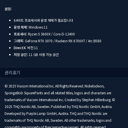
권장:
64비트 프로세서와 운영 체제가 필요합니다
운영 체제:
Windows 11
프로세서:
Ryzen 5 5600X / Core i5-12400
그래픽:
GeForce RTX 3070 / Radeon RX 6700XT / Arc B580
DirectX:
버전 11
저장 공간:
11 GB 사용 가능 공간
권리표기
© 2025 Viacom International Inc. All Rights Reserved. Nickelodeon,
SpongeBob SquarePants and all related titles, logos and characters are
trademarks of Viacom International Inc. Created by Stephen Hillenburg. ©
2025 THQ Nordic AB, Sweden. Published by THQ Nordic GmbH, Austria.
Developed by Purple Lamp GmbH, Austria. THQ and THQ Nordic are
trademarks of THQ Nordic AB, Sweden. All other trademarks, logos and
copyrights are property of their respective owners. All rights reserved.