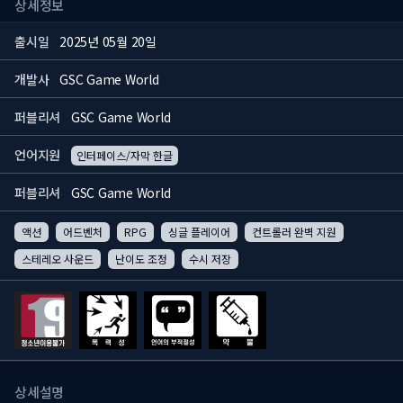
상세정보
출시일
2025년 05월 20일
개발사
GSC Game World
퍼블리셔
GSC Game World
언어지원
인터페이스/자막 한글
퍼블리셔
GSC Game World
액션
어드벤처
RPG
싱글 플레이어
컨트롤러 완벽 지원
스테레오 사운드
난이도 조정
수시 저장
상세설명