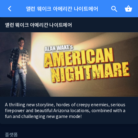
앨런 웨이크 아메리칸 나이트메어
앨런 웨이크 아메리칸 나이트메어
A thrilling new storyline, hordes of creepy enemies, serious
firepower and beautiful Arizona locations, combined with a
fun and challenging new game mode!
플랫폼