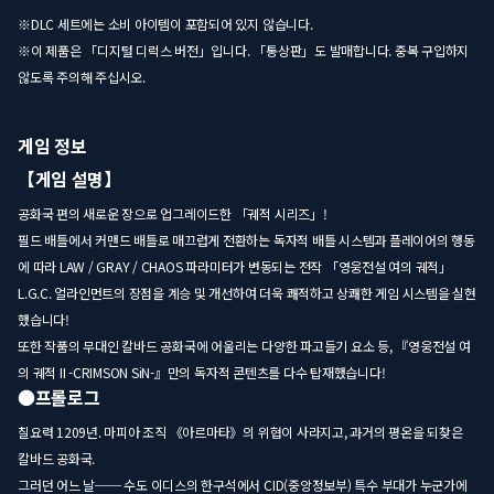
※DLC 세트에는 소비 아이템이 포함되어 있지 않습니다.
※이 제품은 「디지털 디럭스 버전」입니다. 「통상판」도 발매합니다. 중복 구입하지
않도록 주의해 주십시오.
게임 정보
【게임 설명】
공화국 편의 새로운 장으로 업그레이드한 「궤적 시리즈」!
필드 배틀에서 커맨드 배틀로 매끄럽게 전환하는 독자적 배틀 시스템과 플레이어의 행동
에 따라 LAW / GRAY / CHAOS 파라미터가 변동되는 전작 「영웅전설 여의 궤적」
L.G.C. 얼라인먼트의 장점을 계승 및 개선하여 더욱 쾌적하고 상쾌한 게임 시스템을 실현
했습니다!
또한 작품의 무대인 칼바드 공화국에 어울리는 다양한 파고들기 요소 등, 『영웅전설 여
의 궤적 II -CRIMSON SiN-』만의 독자적 콘텐츠를 다수 탑재했습니다!
●프롤로그
칠요력 1209년. 마피아 조직 《아르마타》의 위협이 사라지고, 과거의 평온을 되찾은
칼바드 공화국.
그러던 어느 날── 수도 이디스의 한구석에서 CID(중앙정보부) 특수 부대가 누군가에