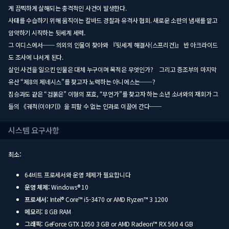
게 끔찍하게 살해되는 충격적인 사건이 발생한다.
사태를 수습하기 위해 움직이는 칼바드 경찰과 유격사 협회. 새로운 소란의 냄새를 맡고
암약하기 시작하는 뒷세계 세력.
그 이디스에서── 의외의 인물이 찾아와 『뒷세계 해결사(스프리건)』 반 아크라이드
도 조사에 나서게 된다.
살인 사건을 일으킨 인물은 대체 누구이며 목적은 무엇인가? 그리고 증조부의 마지막
유산 “제8의 제네시스”를 찾고자 노력하는 아니에스는──?
짐승과도 같은 “검붉은” 이형의 포효, “무언가”를 찾고자 하는 소년 소녀와의 재회가 그
들의 《궤적(이야기)》을 피할 수 없는 인과로 이끌어 간다──
시스템 요구사항
최소:
64비트 프로세서와 운영 체제가 필요합니다
운영 체제:
Windows® 10
프로세서:
Intel® Core™ i5-3470 or AMD Ryzen™ 3 1200
메모리:
8 GB RAM
그래픽:
GeForce GTX 1050 3 GB or AMD Radeon™ RX 560 4 GB