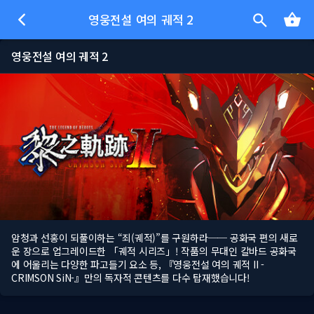
영웅전설 여의 궤적 2
영웅전설 여의 궤적 2
암청과 선홍이 되풀이하는 “죄(궤적)”를 구원하라── 공화국 편의 새로
운 장으로 업그레이드한 「궤적 시리즈」! 작품의 무대인 칼바드 공화국
에 어울리는 다양한 파고들기 요소 등, 『영웅전설 여의 궤적 II -
CRIMSON SiN-』만의 독자적 콘텐츠를 다수 탑재했습니다!