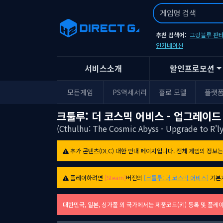
추천 검색어:
그랑블루 판타
인카네이션
서비스소개
할인프로모션
모든게임
PS액세서리
홀로 모델
플랫
크툴루: 더 코스믹 어비스 - 업그레이드
(Cthulhu: The Cosmic Abyss - Upgrade to R'ly
추가 콘텐츠(DLC) 대한 안내 페이지입니다. 전체 게임의 정보
플레이하려면
[Steam]
버전의
[크툴루: 더 코스믹 어비스]
기본
대한민국, 일본, 싱가폴 외 국가에서는 제품코드(키) 등록 및 플