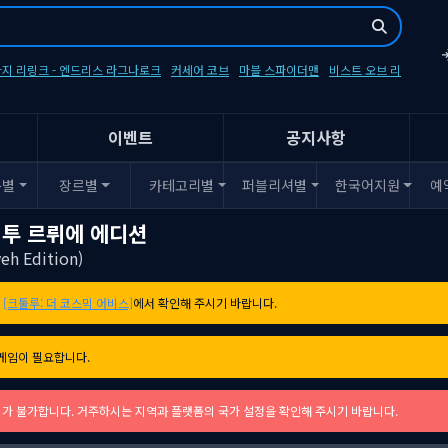
지 리링크 - 엔드리스 라그나로크
커세어 코브
마블 스파이더맨
비스트 오브 리
이벤트
공지사항
폼별
장르별
카테고리별
퍼블리셔별
한국어지원
예
 투 르뤼에 에디션
eh Edition)
는
[크툴루: 더 코스믹 어비스]
에서 확인해 주시기 바랍니다.
게임이 필요합니다.
레이가 불가합니다. 거주하시는 지역과 플랫폼의 국가 설정을 확인해 주시기 바랍니다.