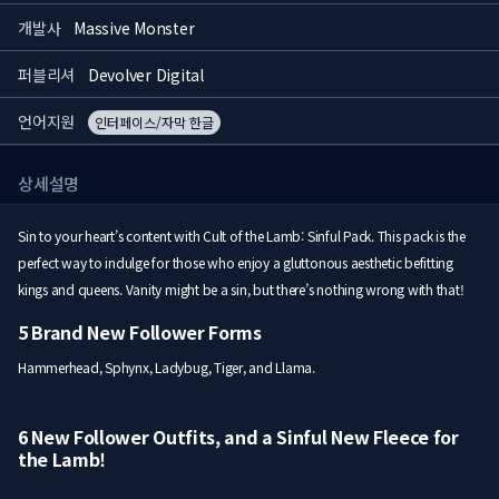
개발사
Massive Monster
퍼블리셔
Devolver Digital
언어지원
인터페이스/자막 한글
상세설명
Sin to your heart’s content with Cult of the Lamb: Sinful Pack. This pack is the
perfect way to indulge for those who enjoy a gluttonous aesthetic befitting
kings and queens. Vanity might be a sin, but there’s nothing wrong with that!
5 Brand New Follower Forms
Hammerhead, Sphynx, Ladybug, Tiger, and Llama.
6 New Follower Outfits, and a Sinful New Fleece for
the Lamb!