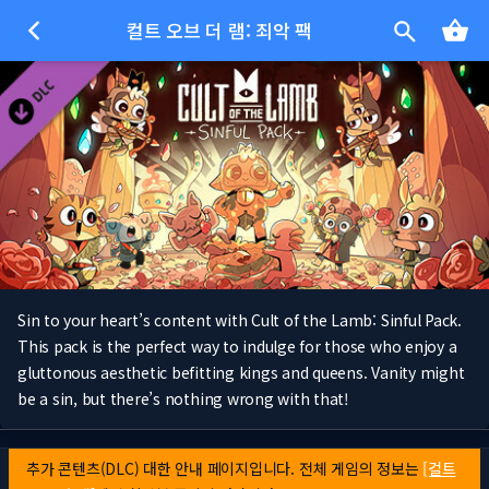
컬트 오브 더 램: 죄악 팩
Sin to your heart’s content with Cult of the Lamb: Sinful Pack.
This pack is the perfect way to indulge for those who enjoy a
gluttonous aesthetic befitting kings and queens. Vanity might
be a sin, but there’s nothing wrong with that!
추가 콘텐츠(DLC) 대한 안내 페이지입니다. 전체 게임의 정보는
[컬트