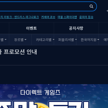
지 리링크 - 엔드리스 라그나로크
커세어 코브
마블 스파이더맨
윤회의 짐승
이벤트
공지사항
폼별
장르별
카테고리별
퍼블리셔별
한국어지원
예
가 프로모션 안내