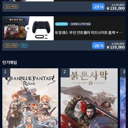
178,800
23 %
코드+택배
138,000
음성 한국어
인터페이스/자막 한글
듀얼센스 무선 컨트롤러 미드나이트 블랙 + PC용 USB 케이블 + 붉은사막
188,800
26 %
코드+택배
특전
139,000
인기게임
1
2
3