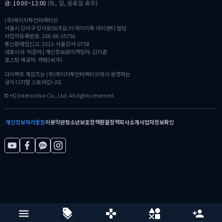
금: 10:00~12:00
(토, 일, 공휴일 휴무)
(주)에이치투인터렉티브
서울시 강서구 강서로56가길 35 에이치투 아이앤티 빌딩
사업자등록번호: 206-86-35756
통신판매업신고: 2013-서울강서-0758
대표이사: 허준하 | 개인정보관리책임자: 김지훈
호스팅 제공자: 카페24(주)
다이렉트 게임즈는 (주)에이치투인터렉티브에서 운영하는
공식 디지털 스토어입니다.
© H2 Interactive Co., Ltd. All rights reserved.
개인정보처리방침
이용약관
청소년보호정책
환불정책
회사소개
사업자정보확인