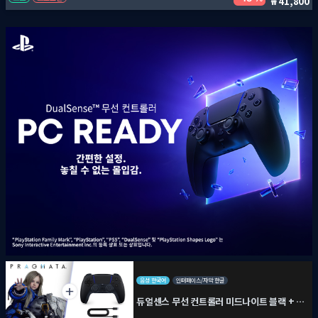
41,800
음성 한국어
인터페이스/자막 한글
듀얼센스 무선 컨트롤러 미드나이트 블랙 + PC용 USB 케이블 + 프래그마타