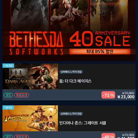
기본게임
인터페이스/자막 한글
둠: 더 다크 에이지스
79,800
71 %
코드
프로모션
23,000
기본게임
인터페이스/자막 한글
인디아나 존스: 그레이트 서클
79,900
48 %
코드
프로모션