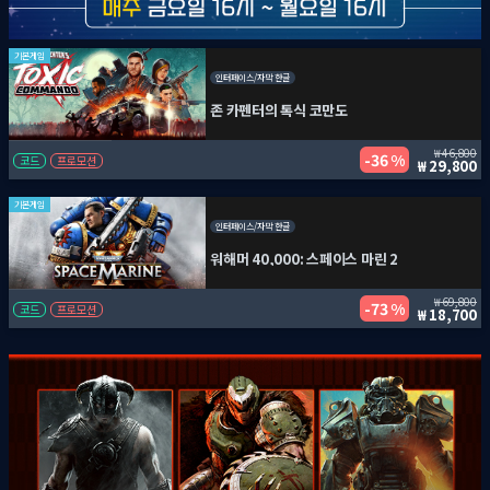
기본게임
인터페이스/자막 한글
존 카펜터의 톡식 코만도
46,800
36 %
코드
프로모션
29,800
기본게임
인터페이스/자막 한글
워해머 40,000: 스페이스 마린 2
69,800
73 %
코드
프로모션
18,700