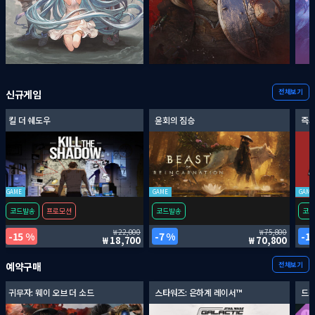
전체보기
신규게임
킬 더 쉐도우
윤회의 짐승
즉시
GAME
GAME
GAME
코드발송
프로모션
코드발송
코드
22,000
75,800
15 %
7 %
1
18,700
70,800
전체보기
예약구매
귀무자: 웨이 오브 더 소드
스타워즈: 은하계 레이서™
드래