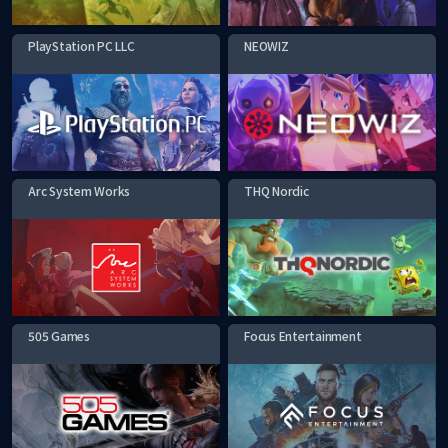
PlayStation PC LLC
NEOWIZ
Arc System Works
THQ Nordic
505 Games
Focus Entertainment