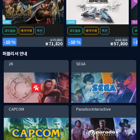
GAME
GAME
DLC
코드발송
예약구매
특전
코드발송
예약구매
특전
코드
79,800
64,500
10 %
10 %
1
71,820
57,800
퍼블리셔 안내
2K
SEGA
CAPCOM
Paradox Interactive