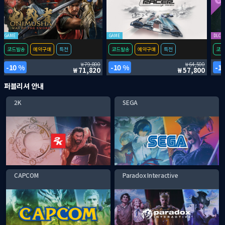
GAME
GAME
DLC
코드발송
예약구매
특전
코드발송
예약구매
특전
코드
79,800
64,500
10 %
10 %
1
71,820
57,800
퍼블리셔 안내
2K
SEGA
CAPCOM
Paradox Interactive