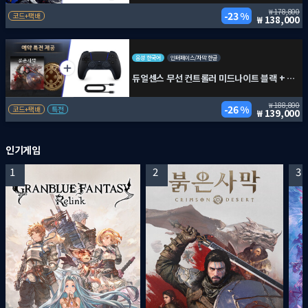
178,800
23 %
코드+택배
138,000
음성 한국어
인터페이스/자막 한글
듀얼센스 무선 컨트롤러 미드나이트 블랙 + PC용 USB 케이블 + 붉은사막
188,800
26 %
코드+택배
특전
139,000
인기게임
1
2
3