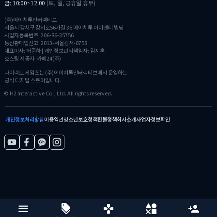
금: 10:00~12:00
(토, 일, 공휴일 휴무)
(주)에이치투인터렉티브
서울시 강서구 강서로56가길 35 에이치투 아이앤티 빌딩
사업자등록번호: 206-86-35756
통신판매업신고: 2013-서울강서-0758
대표이사: 허준하 | 개인정보관리책임자: 김지훈
호스팅 제공자: 카페24(주)
다이렉트 게임즈는 (주)에이치투인터렉티브에서 운영하는
공식 디지털 스토어입니다.
© H2 Interactive Co., Ltd. All rights reserved.
개인정보처리방침
이용약관
청소년보호정책
환불정책
회사소개
사업자정보확인