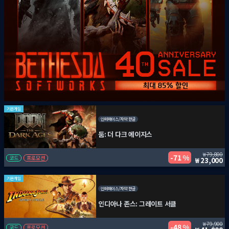
기본게임
인터페이스/자막 한글
둠: 더 다크 에이지스
79,800
71 %
코드
프로모션
23,000
기본게임
인터페이스/자막 한글
인디아나 존스: 그레이트 서클
79,900
48 %
코드
프로모션