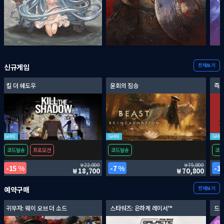
전체보기
신규게임
킬 더 쉐도우
윤회의 짐승
즉시
GAME
GAME
GAME
코드발송
프로모션
코드발송
코드
22,000
75,800
15 %
7 %
1
18,700
70,800
전체보기
예약구매
귀무자: 웨이 오브 더 소드
스타워즈: 은하계 레이서™
드래