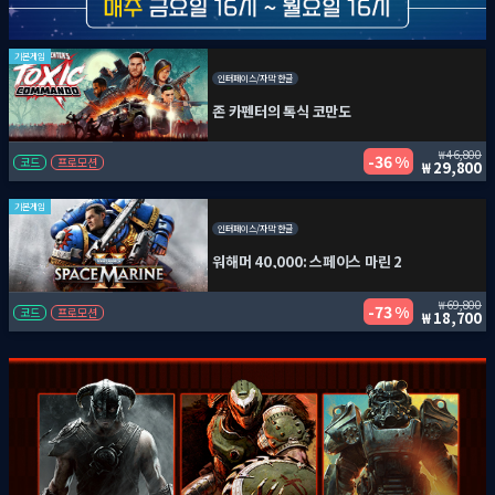
기본게임
인터페이스/자막 한글
존 카펜터의 톡식 코만도
46,800
36 %
코드
프로모션
29,800
기본게임
인터페이스/자막 한글
워해머 40,000: 스페이스 마린 2
69,800
73 %
코드
프로모션
18,700