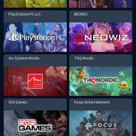
PlayStation PC LLC
NEOWIZ
Arc System Works
THQ Nordic
505 Games
Focus Entertainment