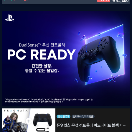
41,800
음성 한국어
인터페이스/자막 한글
듀얼센스 무선 컨트롤러 미드나이트 블랙 + PC용 USB 케이블 + 프래그마타