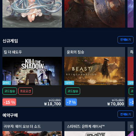
전체보기
신규게임
킬 더 쉐도우
윤회의 짐승
즉시
GAME
GAME
GAME
코드발송
프로모션
코드발송
코드
22,000
75,800
15 %
7 %
1
18,700
70,800
전체보기
예약구매
귀무자: 웨이 오브 더 소드
스타워즈: 은하계 레이서™
드래