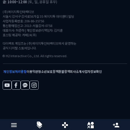
금: 10:00~12:00
(토, 일, 공휴일 휴무)
(주)에이치투인터렉티브
서울시 강서구 강서로56가길 35 에이치투 아이앤티 빌딩
사업자등록번호: 206-86-35756
통신판매업신고: 2013-서울강서-0758
대표이사: 허준하 | 개인정보관리책임자: 김지훈
호스팅 제공자: 카페24(주)
다이렉트 게임즈는 (주)에이치투인터렉티브에서 운영하는
공식 디지털 스토어입니다.
© H2 Interactive Co., Ltd. All rights reserved.
개인정보처리방침
이용약관
청소년보호정책
환불정책
회사소개
사업자정보확인