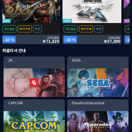
GAME
GAME
DLC
코드발송
예약구매
특전
코드발송
예약구매
특전
코드
79,800
64,500
10 %
10 %
1
71,820
57,800
퍼블리셔 안내
2K
SEGA
CAPCOM
Paradox Interactive