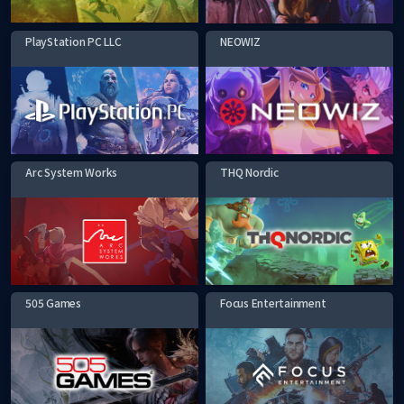
PlayStation PC LLC
NEOWIZ
Arc System Works
THQ Nordic
505 Games
Focus Entertainment