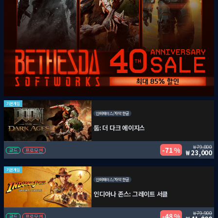
기본게임
인터페이스/자막 한글
둠: 더 다크 에이지스
79,800
71 %
코드
프로모션
23,000
기본게임
인터페이스/자막 한글
인디아나 존스: 그레이트 서클
79,900
48 %
코드
프로모션