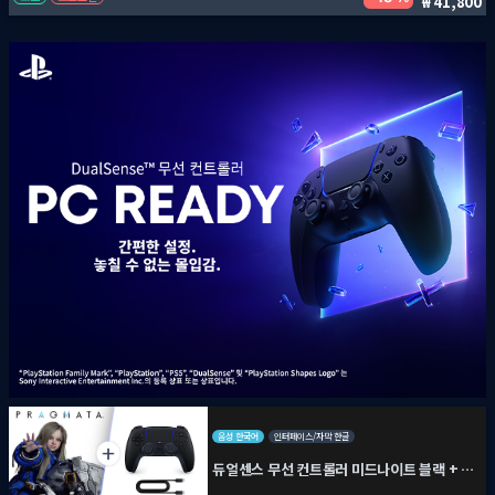
41,800
음성 한국어
인터페이스/자막 한글
듀얼센스 무선 컨트롤러 미드나이트 블랙 + PC용 USB 케이블 + 프래그마타