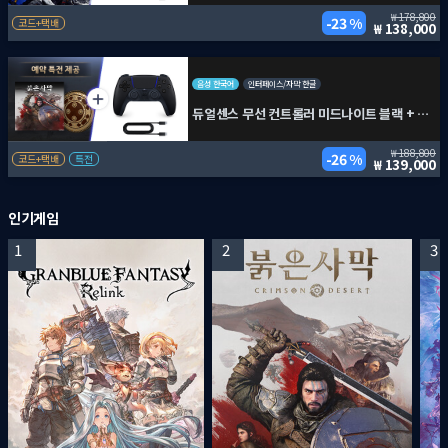
178,800
23 %
코드+택배
138,000
음성 한국어
인터페이스/자막 한글
듀얼센스 무선 컨트롤러 미드나이트 블랙 + PC용 USB 케이블 + 붉은사막
188,800
26 %
코드+택배
특전
139,000
인기게임
1
2
3