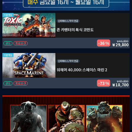
기본게임
인터페이스/자막 한글
존 카펜터의 톡식 코만도
46,800
36 %
코드
프로모션
29,800
기본게임
인터페이스/자막 한글
워해머 40,000: 스페이스 마린 2
69,800
73 %
코드
프로모션
18,700